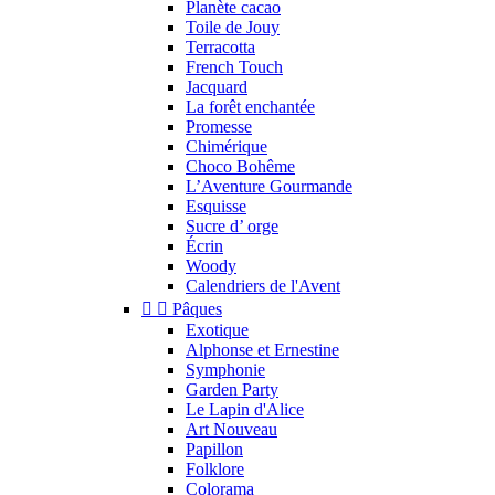
Planète cacao
Toile de Jouy
Terracotta
French Touch
Jacquard
La forêt enchantée
Promesse
Chimérique
Choco Bohême
L’Aventure Gourmande
Esquisse
Sucre d’ orge
Écrin
Woody
Calendriers de l'Avent


Pâques
Exotique
Alphonse et Ernestine
Symphonie
Garden Party
Le Lapin d'Alice
Art Nouveau
Papillon
Folklore
Colorama