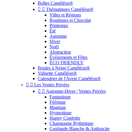
Boîtes Caméléon®


Thématiques Caméléon®
Villes et Régions
Boutiques et Chocolat
Printemps
Été
Automne
Hiver
Noël
Abstraction
Événements et Fêtes
ÉCO FRIENDLY
Boules à Neige Caméléon®
Valisette Caméléon®
Calendrier de l'Avent Caméléon®


Les Ventes Privées


Automne-Hiver | Ventes Privées
Fantastique
Féérique
Magique
Hypnotique
Happy Confettis
Champagne Rythmique
Guirlande Blanche & Anthracite