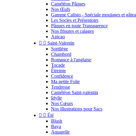
Caméléon Pâques
Nos Œufs
Gamme Calisto - Spéciale moulages et gâte
Les Socles et Présentoirs
Pâques en toute Transparence
Nos frisures et calages
Apicao


Saint-Valentin
Sortilège
Chambord
Romance à l'anglaise
Tocade
Étreinte
Confidence
Ma petite Folie
Tendresse
Caméléon Saint-valentin
Idylle
Nos Cœurs
Nos Illustrations pour Sacs


Été
Blush
Baya
Aquarelle