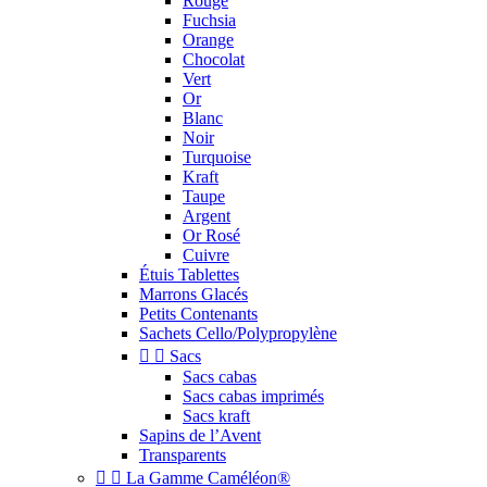
Rouge
Fuchsia
Orange
Chocolat
Vert
Or
Blanc
Noir
Turquoise
Kraft
Taupe
Argent
Or Rosé
Cuivre
Étuis Tablettes
Marrons Glacés
Petits Contenants
Sachets Cello/Polypropylène


Sacs
Sacs cabas
Sacs cabas imprimés
Sacs kraft
Sapins de l’Avent
Transparents


La Gamme Caméléon®