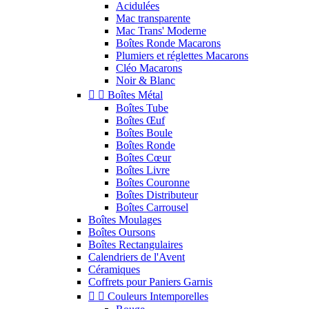
Acidulées
Mac transparente
Mac Trans' Moderne
Boîtes Ronde Macarons
Plumiers et réglettes Macarons
Cléo Macarons
Noir & Blanc


Boîtes Métal
Boîtes Tube
Boîtes Œuf
Boîtes Boule
Boîtes Ronde
Boîtes Cœur
Boîtes Livre
Boîtes Couronne
Boîtes Distributeur
Boîtes Carrousel
Boîtes Moulages
Boîtes Oursons
Boîtes Rectangulaires
Calendriers de l'Avent
Céramiques
Coffrets pour Paniers Garnis


Couleurs Intemporelles