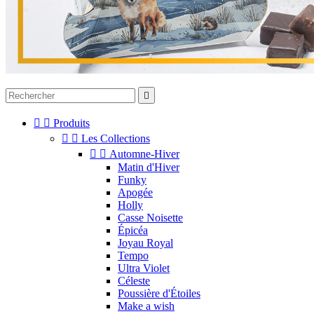



Produits


Les Collections


Automne-Hiver
Matin d'Hiver
Funky
Apogée
Holly
Casse Noisette
Épicéa
Joyau Royal
Tempo
Ultra Violet
Céleste
Poussière d'Étoiles
Make a wish