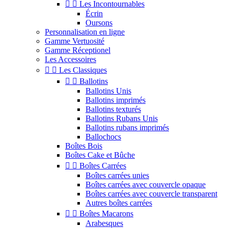


Les Incontournables
Écrin
Oursons
Personnalisation en ligne
Gamme Vertuosité
Gamme Réceptionel
Les Accessoires


Les Classiques


Ballotins
Ballotins Unis
Ballotins imprimés
Ballotins texturés
Ballotins Rubans Unis
Ballotins rubans imprimés
Ballochocs
Boîtes Bois
Boîtes Cake et Bûche


Boîtes Carrées
Boîtes carrées unies
Boîtes carrées avec couvercle opaque
Boîtes carrées avec couvercle transparent
Autres boîtes carrées


Boîtes Macarons
Arabesques