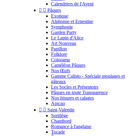
Calendriers de l'Avent


Pâques
Exotique
Alphonse et Ernestine
Symphonie
Garden Party
Le Lapin d'Alice
Art Nouveau
Papillon
Folklore
Colorama
Caméléon Pâques
Nos Œufs
Gamme Calisto - Spéciale moulages et
gâteaux
Les Socles et Présentoirs
Pâques en toute Transparence
Nos frisures et calages
Apicao


Saint-Valentin
Sortilège
Chambord
Romance à l'anglaise
Tocade