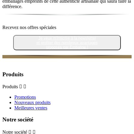
emballages empreints de cette authenticté artisanale qui saura faire la
différence.
Recevez nos offres spéciales
Je veux m'inscrire à la newsletter
et profiter des nombreux avantages
proposés par Embaline !
Produits
Produits


Promotions
Nouveaux produits
Meilleures ventes
Notre société
Notre société

