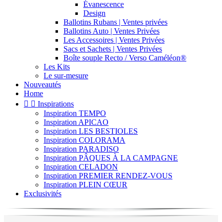
Évanescence
Design
Ballotins Rubans | Ventes privées
Ballotins Auto | Ventes Privées
Les Accessoires | Ventes Privées
Sacs et Sachets | Ventes Privées
Boîte souple Recto / Verso Caméléon®
Les Kits
Le sur-mesure
Nouveautés
Home


Inspirations
Inspiration TEMPO
Inspiration APICAO
Inspiration LES BESTIOLES
Inspiration COLORAMA
Inspiration PARADISO
Inspiration PÂQUES À LA CAMPAGNE
Inspiration CELADON
Inspiration PREMIER RENDEZ-VOUS
Inspiration PLEIN CŒUR
Exclusivités