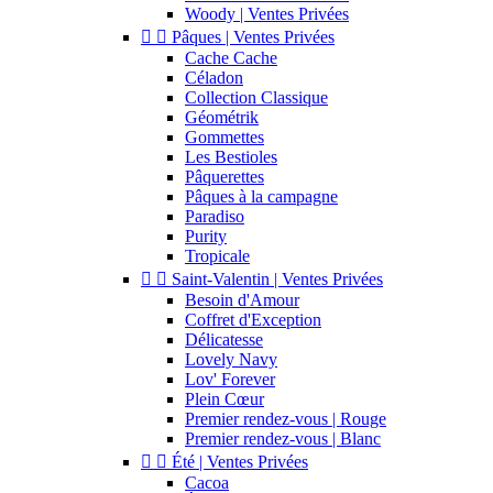
Woody | Ventes Privées


Pâques | Ventes Privées
Cache Cache
Céladon
Collection Classique
Géométrik
Gommettes
Les Bestioles
Pâquerettes
Pâques à la campagne
Paradiso
Purity
Tropicale


Saint-Valentin | Ventes Privées
Besoin d'Amour
Coffret d'Exception
Délicatesse
Lovely Navy
Lov' Forever
Plein Cœur
Premier rendez-vous | Rouge
Premier rendez-vous | Blanc


Été | Ventes Privées
Cacoa