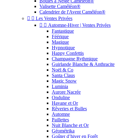
Boules à Neige Caméléon®
Valisette Caméléon®
Calendrier de l'Avent Caméléon®


Les Ventes Privées


Automne-Hiver | Ventes Privées
Fantastique
Féérique
Magique
Hypnotique
Happy Confettis
Champagne Rythmique
Guirlande Blanche & Anthracite
Noël & Co
Santa Claus
Magic Snow
Luminia
Aurore Nacrée
Onduline
Havane et Or
Rêveries et Bulles
Automne
Paillettes
Nuit Blanche et Or
Géométrika
Goûter d’hiver en Forêt