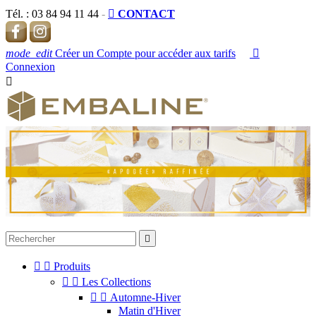
Tél. :
03 84 94 11 44
-

CONTACT
mode_edit
Créer un Compte pour accéder aux tarifs

Connexion




Produits


Les Collections


Automne-Hiver
Matin d'Hiver