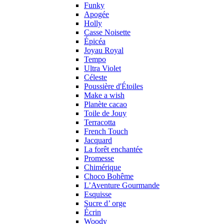
Funky
Apogée
Holly
Casse Noisette
Épicéa
Joyau Royal
Tempo
Ultra Violet
Céleste
Poussière d'Étoiles
Make a wish
Planète cacao
Toile de Jouy
Terracotta
French Touch
Jacquard
La forêt enchantée
Promesse
Chimérique
Choco Bohême
L’Aventure Gourmande
Esquisse
Sucre d’ orge
Écrin
Woody