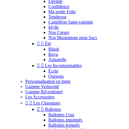
Étreinte
Confidence
Ma petite Folie
Tendresse
Caméléon Saint-valentin
Idylle
Nos Cœurs
Nos Illustrations pour Sacs


Été
Blush
Baya
Aquarelle


Les Incontournables
Écrin
Oursons
Personnalisation en ligne
Gamme Vertuosité
Gamme Réceptionel
Les Accessoires


Les Classiques


Ballotins
Ballotins Unis
Ballotins imprimés
Ballotins texturés