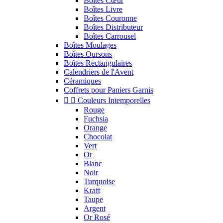
Boîtes Cœur
Boîtes Livre
Boîtes Couronne
Boîtes Distributeur
Boîtes Carrousel
Boîtes Moulages
Boîtes Oursons
Boîtes Rectangulaires
Calendriers de l'Avent
Céramiques
Coffrets pour Paniers Garnis


Couleurs Intemporelles
Rouge
Fuchsia
Orange
Chocolat
Vert
Or
Blanc
Noir
Turquoise
Kraft
Taupe
Argent
Or Rosé