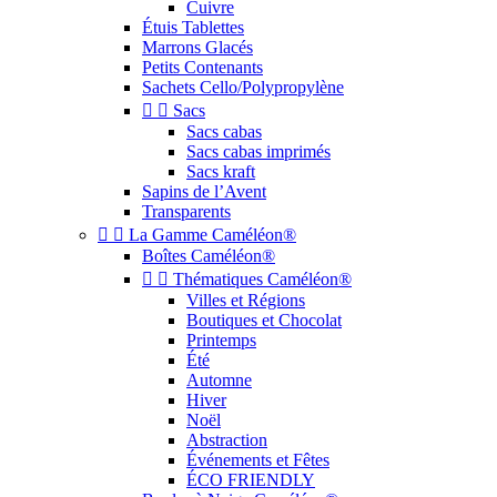
Cuivre
Étuis Tablettes
Marrons Glacés
Petits Contenants
Sachets Cello/Polypropylène


Sacs
Sacs cabas
Sacs cabas imprimés
Sacs kraft
Sapins de l’Avent
Transparents


La Gamme Caméléon®
Boîtes Caméléon®


Thématiques Caméléon®
Villes et Régions
Boutiques et Chocolat
Printemps
Été
Automne
Hiver
Noël
Abstraction
Événements et Fêtes
ÉCO FRIENDLY