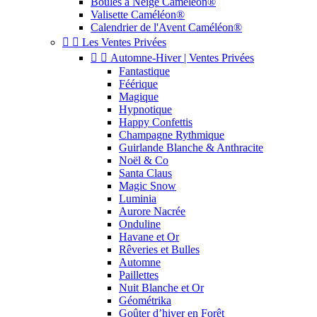
Boules à Neige Caméléon®
Valisette Caméléon®
Calendrier de l'Avent Caméléon®


Les Ventes Privées


Automne-Hiver | Ventes Privées
Fantastique
Féérique
Magique
Hypnotique
Happy Confettis
Champagne Rythmique
Guirlande Blanche & Anthracite
Noël & Co
Santa Claus
Magic Snow
Luminia
Aurore Nacrée
Onduline
Havane et Or
Rêveries et Bulles
Automne
Paillettes
Nuit Blanche et Or
Géométrika
Goûter d’hiver en Forêt