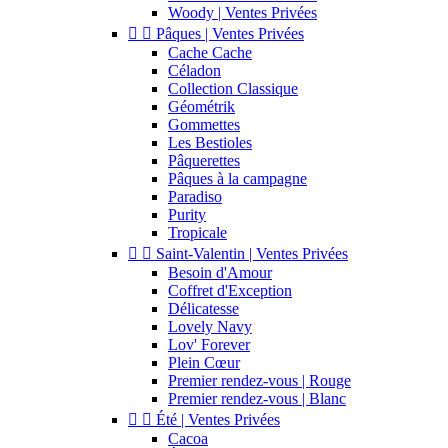
Woody | Ventes Privées


Pâques | Ventes Privées
Cache Cache
Céladon
Collection Classique
Géométrik
Gommettes
Les Bestioles
Pâquerettes
Pâques à la campagne
Paradiso
Purity
Tropicale


Saint-Valentin | Ventes Privées
Besoin d'Amour
Coffret d'Exception
Délicatesse
Lovely Navy
Lov' Forever
Plein Cœur
Premier rendez-vous | Rouge
Premier rendez-vous | Blanc


Été | Ventes Privées
Cacoa