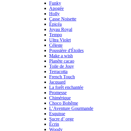
Funky
Apogée
Holly
Casse Noisette
Épicéa
Joyau Royal
Tempo
Ultra Violet
Céleste
Poussière d'Étoiles
Make a wish
Planète cacao
Toile de Jouy
Terracotta
French Touch
Jacquard
La forêt enchantée
Promesse
Chimérique
Choco Bohême
L’Aventure Gourmande
Esquisse
Sucre d’ orge
Écrin
Woody