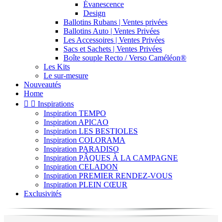
Évanescence
Design
Ballotins Rubans | Ventes privées
Ballotins Auto | Ventes Privées
Les Accessoires | Ventes Privées
Sacs et Sachets | Ventes Privées
Boîte souple Recto / Verso Caméléon®
Les Kits
Le sur-mesure
Nouveautés
Home


Inspirations
Inspiration TEMPO
Inspiration APICAO
Inspiration LES BESTIOLES
Inspiration COLORAMA
Inspiration PARADISO
Inspiration PÂQUES À LA CAMPAGNE
Inspiration CELADON
Inspiration PREMIER RENDEZ-VOUS
Inspiration PLEIN CŒUR
Exclusivités