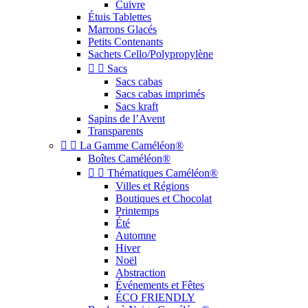
Cuivre
Étuis Tablettes
Marrons Glacés
Petits Contenants
Sachets Cello/Polypropylène


Sacs
Sacs cabas
Sacs cabas imprimés
Sacs kraft
Sapins de l’Avent
Transparents


La Gamme Caméléon®
Boîtes Caméléon®


Thématiques Caméléon®
Villes et Régions
Boutiques et Chocolat
Printemps
Été
Automne
Hiver
Noël
Abstraction
Événements et Fêtes
ÉCO FRIENDLY