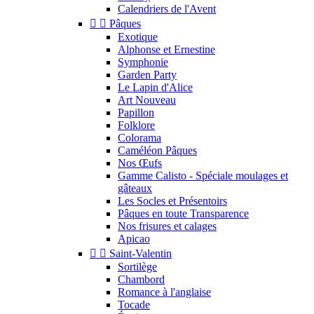
Calendriers de l'Avent


Pâques
Exotique
Alphonse et Ernestine
Symphonie
Garden Party
Le Lapin d'Alice
Art Nouveau
Papillon
Folklore
Colorama
Caméléon Pâques
Nos Œufs
Gamme Calisto - Spéciale moulages et
gâteaux
Les Socles et Présentoirs
Pâques en toute Transparence
Nos frisures et calages
Apicao


Saint-Valentin
Sortilège
Chambord
Romance à l'anglaise
Tocade