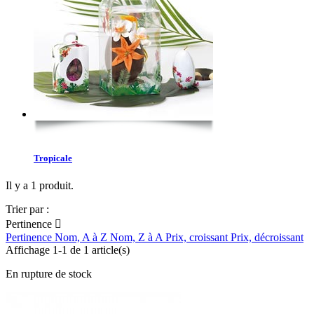
Tropicale
Il y a 1 produit.
Trier par :
Pertinence

Pertinence
Nom, A à Z
Nom, Z à A
Prix, croissant
Prix, décroissant
Affichage 1-1 de 1 article(s)
En rupture de stock