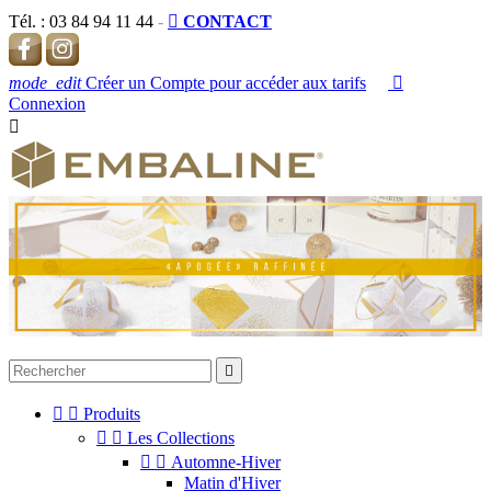
Tél. :
03 84 94 11 44
-

CONTACT
mode_edit
Créer un Compte pour accéder aux tarifs

Connexion




Produits


Les Collections


Automne-Hiver
Matin d'Hiver