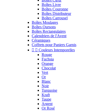
Boîtes Cœur
Boîtes Livre
Boîtes Couronne
Boîtes Distributeur
Boîtes Carrousel
Boîtes Moulages
Boîtes Oursons
Boîtes Rectangulaires
Calendriers de l'Avent
Céramiques
Coffrets pour Paniers Garnis


Couleurs Intemporelles
Rouge
Fuchsia
Orange
Chocolat
Vert
Or
Blanc
Noir
Turquoise
Kraft
Taupe
Argent
Or Rosé