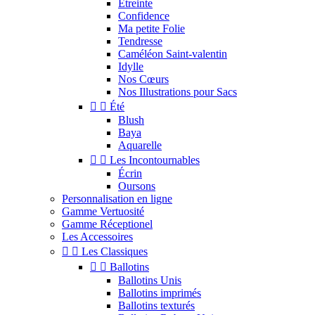
Étreinte
Confidence
Ma petite Folie
Tendresse
Caméléon Saint-valentin
Idylle
Nos Cœurs
Nos Illustrations pour Sacs


Été
Blush
Baya
Aquarelle


Les Incontournables
Écrin
Oursons
Personnalisation en ligne
Gamme Vertuosité
Gamme Réceptionel
Les Accessoires


Les Classiques


Ballotins
Ballotins Unis
Ballotins imprimés
Ballotins texturés