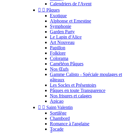
Calendriers de l'Avent


Pâques
Exotique
Alphonse et Ernestine
Symphonie
Garden Party
Le Lapin d'Alice
Art Nouveau
Papillon
Folklore
Colorama
Caméléon Pâques
Nos Œufs
Gamme Calisto - Spéciale moulages et
gâteaux
Les Socles et Présentoirs
Pâques en toute Transparence
Nos frisures et calages
Apicao


Saint-Valentin
Sortilège
Chambord
Romance à l'anglaise
Tocade