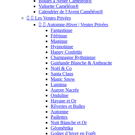
Boules à Neige Caméléon®
Valisette Caméléon®
Calendrier de l'Avent Caméléon®


Les Ventes Privées


Automne-Hiver | Ventes Privées
Fantastique
Féérique
Magique
Hypnotique
Happy Confettis
Champagne Rythmique
Guirlande Blanche & Anthracite
Noël & Co
Santa Claus
Magic Snow
Luminia
Aurore Nacrée
Onduline
Havane et Or
Rêveries et Bulles
Automne
Paillettes
Nuit Blanche et Or
Géométrika
Goûter d’hiver en Forêt