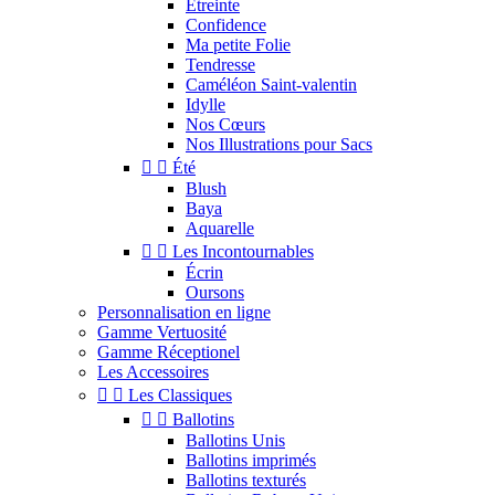
Étreinte
Confidence
Ma petite Folie
Tendresse
Caméléon Saint-valentin
Idylle
Nos Cœurs
Nos Illustrations pour Sacs


Été
Blush
Baya
Aquarelle


Les Incontournables
Écrin
Oursons
Personnalisation en ligne
Gamme Vertuosité
Gamme Réceptionel
Les Accessoires


Les Classiques


Ballotins
Ballotins Unis
Ballotins imprimés
Ballotins texturés