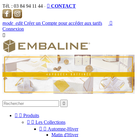
Tél. :
03 84 94 11 44
-

CONTACT
mode_edit
Créer un Compte pour accéder aux tarifs

Connexion




Produits


Les Collections


Automne-Hiver
Matin d'Hiver