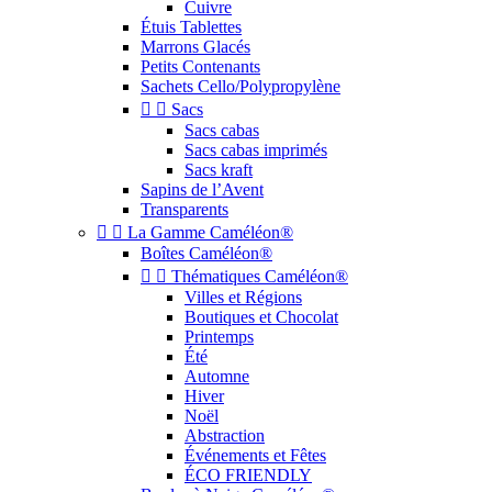
Cuivre
Étuis Tablettes
Marrons Glacés
Petits Contenants
Sachets Cello/Polypropylène


Sacs
Sacs cabas
Sacs cabas imprimés
Sacs kraft
Sapins de l’Avent
Transparents


La Gamme Caméléon®
Boîtes Caméléon®


Thématiques Caméléon®
Villes et Régions
Boutiques et Chocolat
Printemps
Été
Automne
Hiver
Noël
Abstraction
Événements et Fêtes
ÉCO FRIENDLY