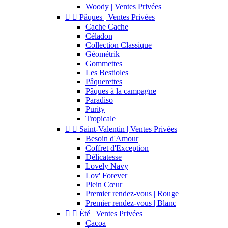
Woody | Ventes Privées


Pâques | Ventes Privées
Cache Cache
Céladon
Collection Classique
Géométrik
Gommettes
Les Bestioles
Pâquerettes
Pâques à la campagne
Paradiso
Purity
Tropicale


Saint-Valentin | Ventes Privées
Besoin d'Amour
Coffret d'Exception
Délicatesse
Lovely Navy
Lov' Forever
Plein Cœur
Premier rendez-vous | Rouge
Premier rendez-vous | Blanc


Été | Ventes Privées
Cacoa