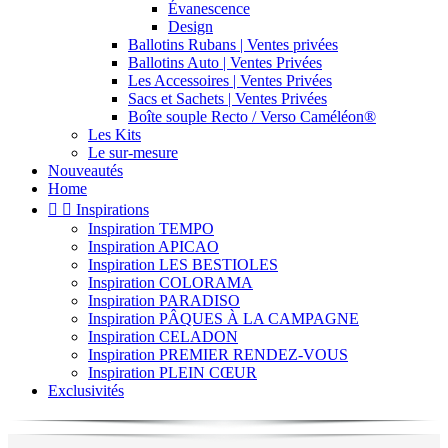
Évanescence
Design
Ballotins Rubans | Ventes privées
Ballotins Auto | Ventes Privées
Les Accessoires | Ventes Privées
Sacs et Sachets | Ventes Privées
Boîte souple Recto / Verso Caméléon®
Les Kits
Le sur-mesure
Nouveautés
Home


Inspirations
Inspiration TEMPO
Inspiration APICAO
Inspiration LES BESTIOLES
Inspiration COLORAMA
Inspiration PARADISO
Inspiration PÂQUES À LA CAMPAGNE
Inspiration CELADON
Inspiration PREMIER RENDEZ-VOUS
Inspiration PLEIN CŒUR
Exclusivités