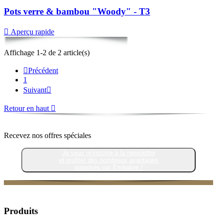
Pots verre & bambou "Woody" - T3

Aperçu rapide
Affichage 1-2 de 2 article(s)

Précédent
1
Suivant

Retour en haut

Recevez nos offres spéciales
Je veux m'inscrire à la newsletter
et profiter des nombreux avantages
proposés par Embaline !
Produits