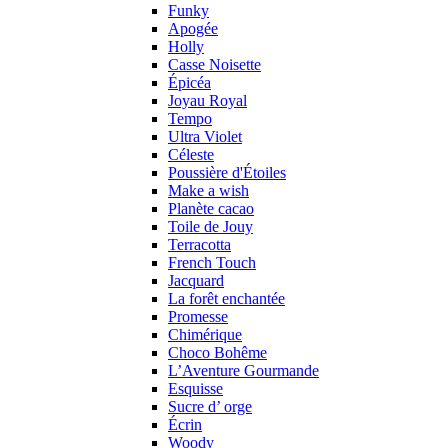
Funky
Apogée
Holly
Casse Noisette
Épicéa
Joyau Royal
Tempo
Ultra Violet
Céleste
Poussière d'Étoiles
Make a wish
Planète cacao
Toile de Jouy
Terracotta
French Touch
Jacquard
La forêt enchantée
Promesse
Chimérique
Choco Bohême
L’Aventure Gourmande
Esquisse
Sucre d’ orge
Écrin
Woody