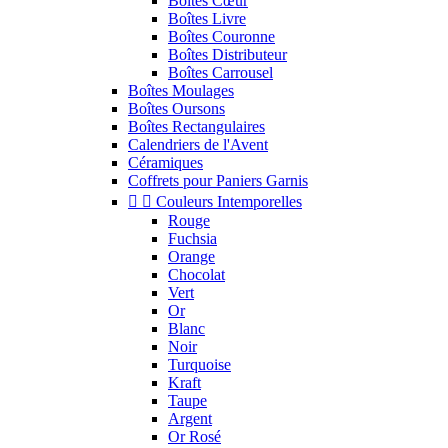
Boîtes Cœur
Boîtes Livre
Boîtes Couronne
Boîtes Distributeur
Boîtes Carrousel
Boîtes Moulages
Boîtes Oursons
Boîtes Rectangulaires
Calendriers de l'Avent
Céramiques
Coffrets pour Paniers Garnis


Couleurs Intemporelles
Rouge
Fuchsia
Orange
Chocolat
Vert
Or
Blanc
Noir
Turquoise
Kraft
Taupe
Argent
Or Rosé