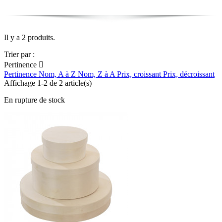
Il y a 2 produits.
Trier par :
Pertinence

Pertinence
Nom, A à Z
Nom, Z à A
Prix, croissant
Prix, décroissant
Affichage 1-2 de 2 article(s)
En rupture de stock