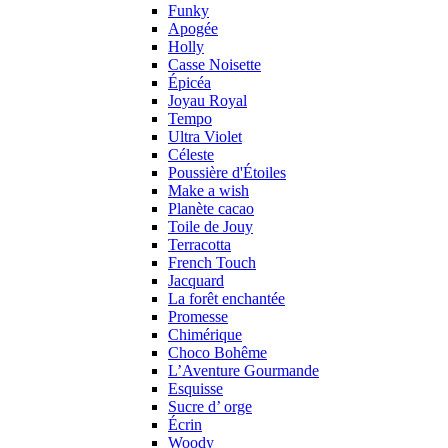
Funky
Apogée
Holly
Casse Noisette
Épicéa
Joyau Royal
Tempo
Ultra Violet
Céleste
Poussière d'Étoiles
Make a wish
Planète cacao
Toile de Jouy
Terracotta
French Touch
Jacquard
La forêt enchantée
Promesse
Chimérique
Choco Bohême
L’Aventure Gourmande
Esquisse
Sucre d’ orge
Écrin
Woody