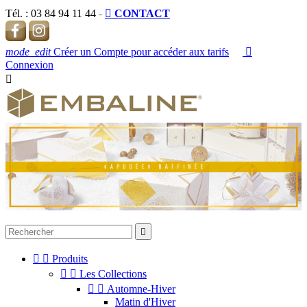
Tél. :
03 84 94 11 44
-

CONTACT
mode_edit
Créer un Compte pour accéder aux tarifs

Connexion




Produits


Les Collections


Automne-Hiver
Matin d'Hiver