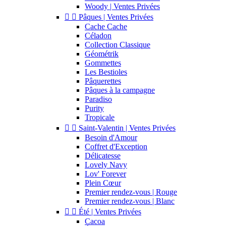
Woody | Ventes Privées


Pâques | Ventes Privées
Cache Cache
Céladon
Collection Classique
Géométrik
Gommettes
Les Bestioles
Pâquerettes
Pâques à la campagne
Paradiso
Purity
Tropicale


Saint-Valentin | Ventes Privées
Besoin d'Amour
Coffret d'Exception
Délicatesse
Lovely Navy
Lov' Forever
Plein Cœur
Premier rendez-vous | Rouge
Premier rendez-vous | Blanc


Été | Ventes Privées
Cacoa