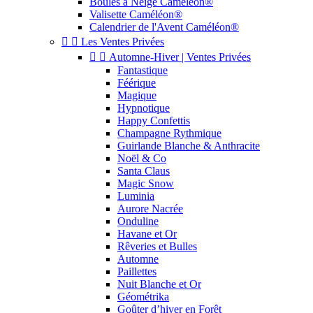
Boules à Neige Caméléon®
Valisette Caméléon®
Calendrier de l'Avent Caméléon®


Les Ventes Privées


Automne-Hiver | Ventes Privées
Fantastique
Féérique
Magique
Hypnotique
Happy Confettis
Champagne Rythmique
Guirlande Blanche & Anthracite
Noël & Co
Santa Claus
Magic Snow
Luminia
Aurore Nacrée
Onduline
Havane et Or
Rêveries et Bulles
Automne
Paillettes
Nuit Blanche et Or
Géométrika
Goûter d’hiver en Forêt