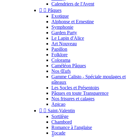
Calendriers de l'Avent


Pâques
Exotique
Alphonse et Ernestine
Symphonie
Garden Party
Le Lapin d'Alice
Art Nouveau
Papillon
Folklore
Colorama
Caméléon Pâques
Nos Œufs
Gamme Calisto - Spéciale moulages et
gâteaux
Les Socles et Présentoirs
Pâques en toute Transparence
Nos frisures et calages
Apicao


Saint-Valentin
Sortilège
Chambord
Romance à l'anglaise
Tocade