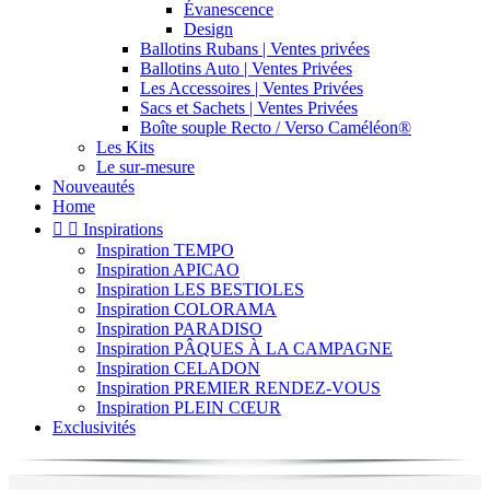
Évanescence
Design
Ballotins Rubans | Ventes privées
Ballotins Auto | Ventes Privées
Les Accessoires | Ventes Privées
Sacs et Sachets | Ventes Privées
Boîte souple Recto / Verso Caméléon®
Les Kits
Le sur-mesure
Nouveautés
Home


Inspirations
Inspiration TEMPO
Inspiration APICAO
Inspiration LES BESTIOLES
Inspiration COLORAMA
Inspiration PARADISO
Inspiration PÂQUES À LA CAMPAGNE
Inspiration CELADON
Inspiration PREMIER RENDEZ-VOUS
Inspiration PLEIN CŒUR
Exclusivités