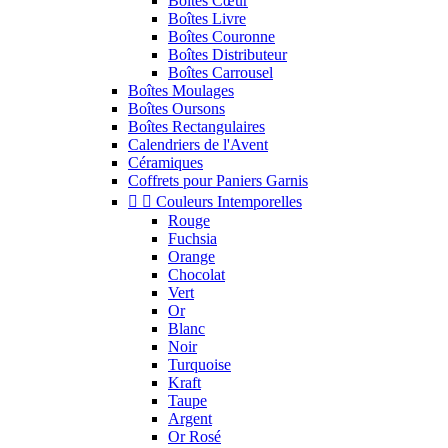
Boîtes Cœur
Boîtes Livre
Boîtes Couronne
Boîtes Distributeur
Boîtes Carrousel
Boîtes Moulages
Boîtes Oursons
Boîtes Rectangulaires
Calendriers de l'Avent
Céramiques
Coffrets pour Paniers Garnis


Couleurs Intemporelles
Rouge
Fuchsia
Orange
Chocolat
Vert
Or
Blanc
Noir
Turquoise
Kraft
Taupe
Argent
Or Rosé