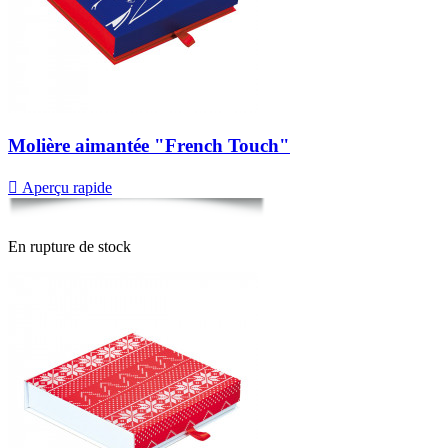
Molière aimantée "French Touch"

Aperçu rapide
En rupture de stock