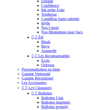
Étreinte
Confidence
Ma petite Folie
Tendresse
Caméléon Saint-valentin
Idylle
Nos Cœurs
Nos Illustrations pour Sacs


Été
Blush
Baya
Aquarelle


Les Incontournables
Écrin
Oursons
Personnalisation en ligne
Gamme Vertuosité
Gamme Réceptionel
Les Accessoires


Les Classiques


Ballotins
Ballotins Unis
Ballotins imprimés
Ballotins texturés