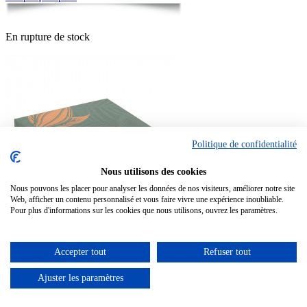
En rupture de stock
Politique de confidentialité
Nous utilisons des cookies
Nous pouvons les placer pour analyser les données de nos visiteurs, améliorer notre site
Web, afficher un contenu personnalisé et vous faire vivre une expérience inoubliable.
Pour plus d'informations sur les cookies que nous utilisons, ouvrez les paramètres.
Molière "L’Aventure Gourmande"
Accepter tout
Refuser tout

Aperçu rapide
Ajuster les paramètres