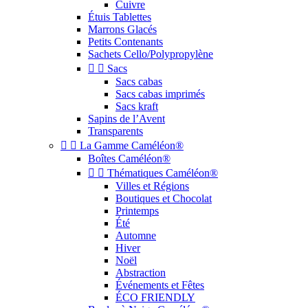
Cuivre
Étuis Tablettes
Marrons Glacés
Petits Contenants
Sachets Cello/Polypropylène


Sacs
Sacs cabas
Sacs cabas imprimés
Sacs kraft
Sapins de l’Avent
Transparents


La Gamme Caméléon®
Boîtes Caméléon®


Thématiques Caméléon®
Villes et Régions
Boutiques et Chocolat
Printemps
Été
Automne
Hiver
Noël
Abstraction
Événements et Fêtes
ÉCO FRIENDLY