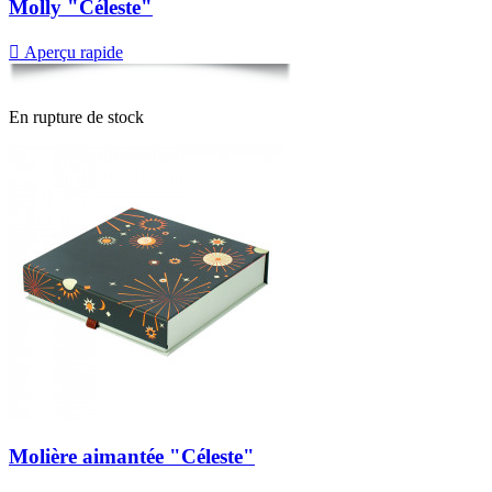
Molly "Céleste"

Aperçu rapide
En rupture de stock
Molière aimantée "Céleste"