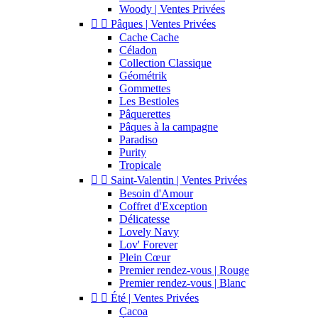
Woody | Ventes Privées


Pâques | Ventes Privées
Cache Cache
Céladon
Collection Classique
Géométrik
Gommettes
Les Bestioles
Pâquerettes
Pâques à la campagne
Paradiso
Purity
Tropicale


Saint-Valentin | Ventes Privées
Besoin d'Amour
Coffret d'Exception
Délicatesse
Lovely Navy
Lov' Forever
Plein Cœur
Premier rendez-vous | Rouge
Premier rendez-vous | Blanc


Été | Ventes Privées
Cacoa