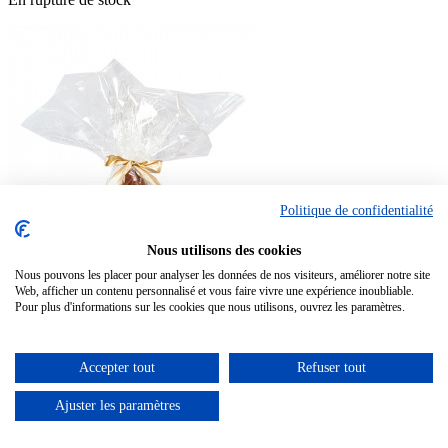
Politique de confidentialité
Nous utilisons des cookies
Nous pouvons les placer pour analyser les données de nos visiteurs, améliorer notre site
Web, afficher un contenu personnalisé et vous faire vivre une expérience inoubliable.
Rouleau de polypro aliment "Plaisir d'offrir"
Pour plus d'informations sur les cookies que nous utilisons, ouvrez les paramètres.

Aperçu rapide
Accepter tout
Refuser tout
Ajuster les paramètres
En rupture de stock