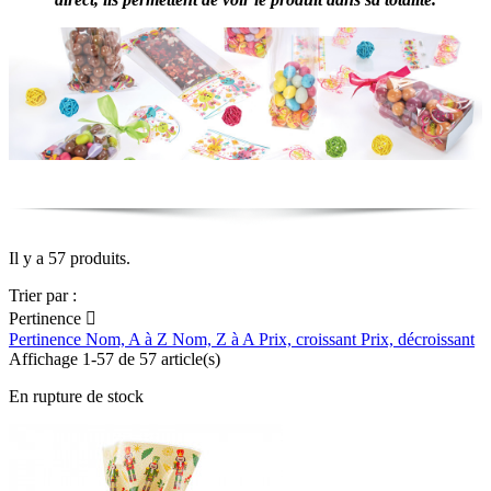
Il y a 57 produits.
Trier par :
Pertinence

Pertinence
Nom, A à Z
Nom, Z à A
Prix, croissant
Prix, décroissant
Affichage 1-57 de 57 article(s)
En rupture de stock