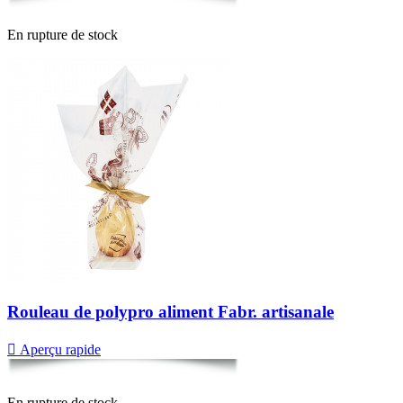
En rupture de stock
Rouleau de polypro aliment Fabr. artisanale

Aperçu rapide
En rupture de stock