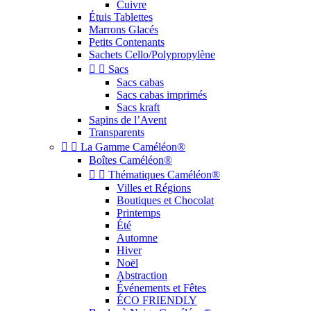
Cuivre
Étuis Tablettes
Marrons Glacés
Petits Contenants
Sachets Cello/Polypropylène


Sacs
Sacs cabas
Sacs cabas imprimés
Sacs kraft
Sapins de l’Avent
Transparents


La Gamme Caméléon®
Boîtes Caméléon®


Thématiques Caméléon®
Villes et Régions
Boutiques et Chocolat
Printemps
Été
Automne
Hiver
Noël
Abstraction
Événements et Fêtes
ÉCO FRIENDLY