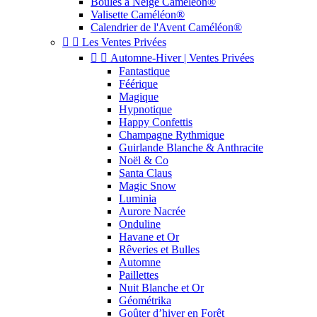
Boules à Neige Caméléon®
Valisette Caméléon®
Calendrier de l'Avent Caméléon®


Les Ventes Privées


Automne-Hiver | Ventes Privées
Fantastique
Féérique
Magique
Hypnotique
Happy Confettis
Champagne Rythmique
Guirlande Blanche & Anthracite
Noël & Co
Santa Claus
Magic Snow
Luminia
Aurore Nacrée
Onduline
Havane et Or
Rêveries et Bulles
Automne
Paillettes
Nuit Blanche et Or
Géométrika
Goûter d’hiver en Forêt