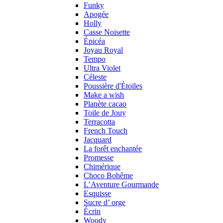
Funky
Apogée
Holly
Casse Noisette
Épicéa
Joyau Royal
Tempo
Ultra Violet
Céleste
Poussière d'Étoiles
Make a wish
Planète cacao
Toile de Jouy
Terracotta
French Touch
Jacquard
La forêt enchantée
Promesse
Chimérique
Choco Bohême
L’Aventure Gourmande
Esquisse
Sucre d’ orge
Écrin
Woody