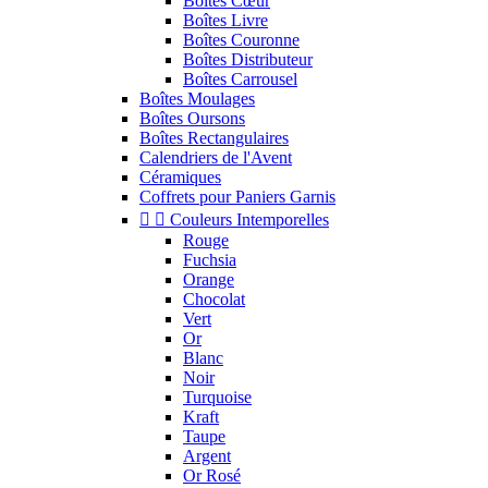
Boîtes Cœur
Boîtes Livre
Boîtes Couronne
Boîtes Distributeur
Boîtes Carrousel
Boîtes Moulages
Boîtes Oursons
Boîtes Rectangulaires
Calendriers de l'Avent
Céramiques
Coffrets pour Paniers Garnis


Couleurs Intemporelles
Rouge
Fuchsia
Orange
Chocolat
Vert
Or
Blanc
Noir
Turquoise
Kraft
Taupe
Argent
Or Rosé