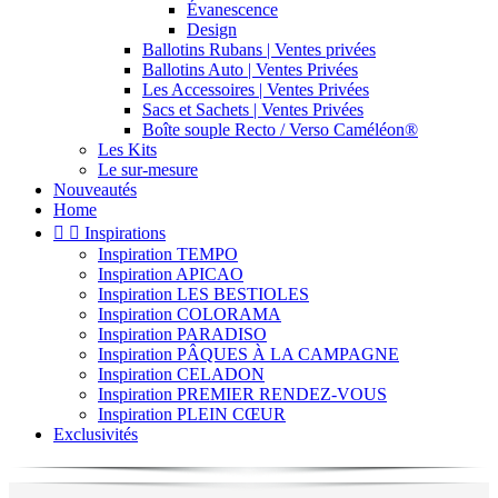
Évanescence
Design
Ballotins Rubans | Ventes privées
Ballotins Auto | Ventes Privées
Les Accessoires | Ventes Privées
Sacs et Sachets | Ventes Privées
Boîte souple Recto / Verso Caméléon®
Les Kits
Le sur-mesure
Nouveautés
Home


Inspirations
Inspiration TEMPO
Inspiration APICAO
Inspiration LES BESTIOLES
Inspiration COLORAMA
Inspiration PARADISO
Inspiration PÂQUES À LA CAMPAGNE
Inspiration CELADON
Inspiration PREMIER RENDEZ-VOUS
Inspiration PLEIN CŒUR
Exclusivités