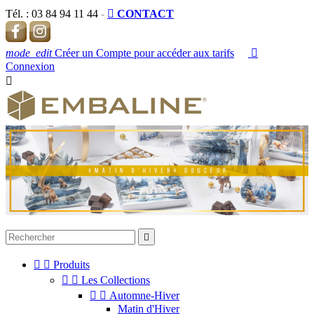
Tél. :
03 84 94 11 44
-

CONTACT
mode_edit
Créer un Compte pour accéder aux tarifs

Connexion




Produits


Les Collections


Automne-Hiver
Matin d'Hiver