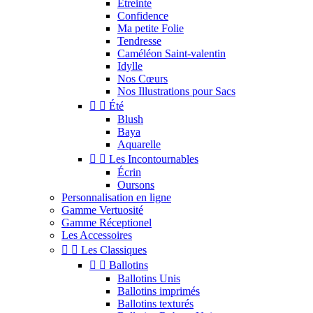
Étreinte
Confidence
Ma petite Folie
Tendresse
Caméléon Saint-valentin
Idylle
Nos Cœurs
Nos Illustrations pour Sacs


Été
Blush
Baya
Aquarelle


Les Incontournables
Écrin
Oursons
Personnalisation en ligne
Gamme Vertuosité
Gamme Réceptionel
Les Accessoires


Les Classiques


Ballotins
Ballotins Unis
Ballotins imprimés
Ballotins texturés