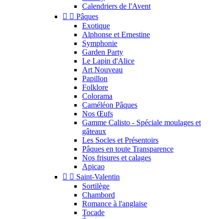
Calendriers de l'Avent


Pâques
Exotique
Alphonse et Ernestine
Symphonie
Garden Party
Le Lapin d'Alice
Art Nouveau
Papillon
Folklore
Colorama
Caméléon Pâques
Nos Œufs
Gamme Calisto - Spéciale moulages et
gâteaux
Les Socles et Présentoirs
Pâques en toute Transparence
Nos frisures et calages
Apicao


Saint-Valentin
Sortilège
Chambord
Romance à l'anglaise
Tocade