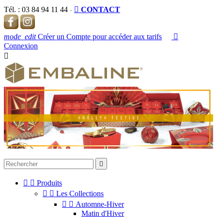
Tél. :
03 84 94 11 44
-

CONTACT
mode_edit
Créer un Compte pour accéder aux tarifs

Connexion




Produits


Les Collections


Automne-Hiver
Matin d'Hiver