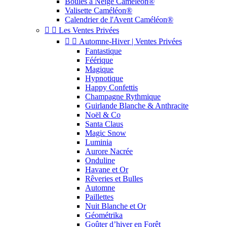
Boules à Neige Caméléon®
Valisette Caméléon®
Calendrier de l'Avent Caméléon®


Les Ventes Privées


Automne-Hiver | Ventes Privées
Fantastique
Féérique
Magique
Hypnotique
Happy Confettis
Champagne Rythmique
Guirlande Blanche & Anthracite
Noël & Co
Santa Claus
Magic Snow
Luminia
Aurore Nacrée
Onduline
Havane et Or
Rêveries et Bulles
Automne
Paillettes
Nuit Blanche et Or
Géométrika
Goûter d’hiver en Forêt