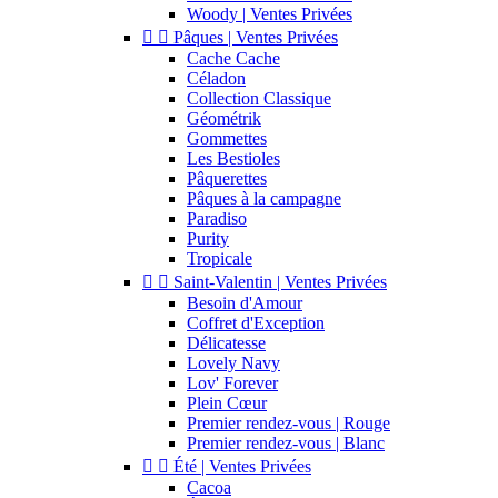
Woody | Ventes Privées


Pâques | Ventes Privées
Cache Cache
Céladon
Collection Classique
Géométrik
Gommettes
Les Bestioles
Pâquerettes
Pâques à la campagne
Paradiso
Purity
Tropicale


Saint-Valentin | Ventes Privées
Besoin d'Amour
Coffret d'Exception
Délicatesse
Lovely Navy
Lov' Forever
Plein Cœur
Premier rendez-vous | Rouge
Premier rendez-vous | Blanc


Été | Ventes Privées
Cacoa