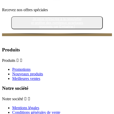
Recevez nos offres spéciales
Je veux m'inscrire à la newsletter
et profiter des nombreux avantages
proposés par Embaline !
Produits
Produits


Promotions
Nouveaux produits
Meilleures ventes
Notre société
Notre société


Mentions légales
Conditions générales de vente