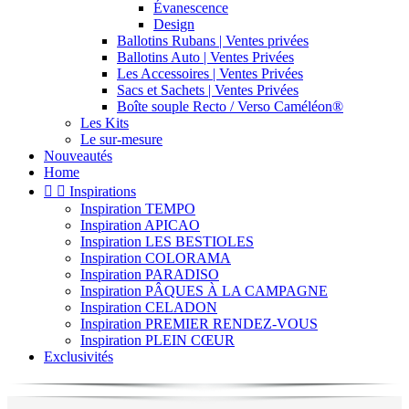
Évanescence
Design
Ballotins Rubans | Ventes privées
Ballotins Auto | Ventes Privées
Les Accessoires | Ventes Privées
Sacs et Sachets | Ventes Privées
Boîte souple Recto / Verso Caméléon®
Les Kits
Le sur-mesure
Nouveautés
Home


Inspirations
Inspiration TEMPO
Inspiration APICAO
Inspiration LES BESTIOLES
Inspiration COLORAMA
Inspiration PARADISO
Inspiration PÂQUES À LA CAMPAGNE
Inspiration CELADON
Inspiration PREMIER RENDEZ-VOUS
Inspiration PLEIN CŒUR
Exclusivités