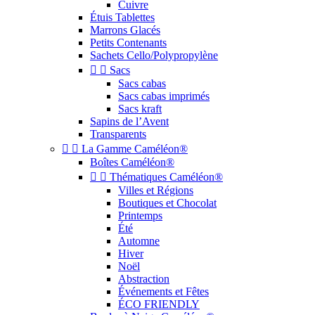
Cuivre
Étuis Tablettes
Marrons Glacés
Petits Contenants
Sachets Cello/Polypropylène


Sacs
Sacs cabas
Sacs cabas imprimés
Sacs kraft
Sapins de l’Avent
Transparents


La Gamme Caméléon®
Boîtes Caméléon®


Thématiques Caméléon®
Villes et Régions
Boutiques et Chocolat
Printemps
Été
Automne
Hiver
Noël
Abstraction
Événements et Fêtes
ÉCO FRIENDLY