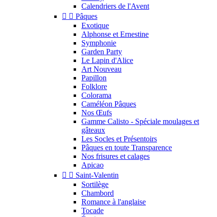
Calendriers de l'Avent


Pâques
Exotique
Alphonse et Ernestine
Symphonie
Garden Party
Le Lapin d'Alice
Art Nouveau
Papillon
Folklore
Colorama
Caméléon Pâques
Nos Œufs
Gamme Calisto - Spéciale moulages et
gâteaux
Les Socles et Présentoirs
Pâques en toute Transparence
Nos frisures et calages
Apicao


Saint-Valentin
Sortilège
Chambord
Romance à l'anglaise
Tocade