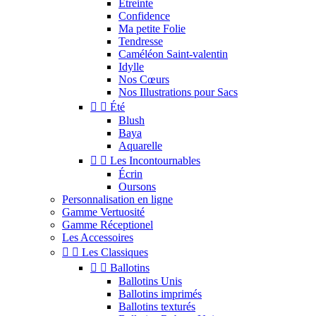
Étreinte
Confidence
Ma petite Folie
Tendresse
Caméléon Saint-valentin
Idylle
Nos Cœurs
Nos Illustrations pour Sacs


Été
Blush
Baya
Aquarelle


Les Incontournables
Écrin
Oursons
Personnalisation en ligne
Gamme Vertuosité
Gamme Réceptionel
Les Accessoires


Les Classiques


Ballotins
Ballotins Unis
Ballotins imprimés
Ballotins texturés