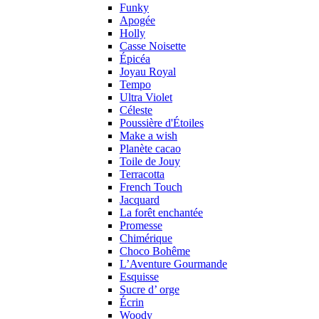
Funky
Apogée
Holly
Casse Noisette
Épicéa
Joyau Royal
Tempo
Ultra Violet
Céleste
Poussière d'Étoiles
Make a wish
Planète cacao
Toile de Jouy
Terracotta
French Touch
Jacquard
La forêt enchantée
Promesse
Chimérique
Choco Bohême
L’Aventure Gourmande
Esquisse
Sucre d’ orge
Écrin
Woody