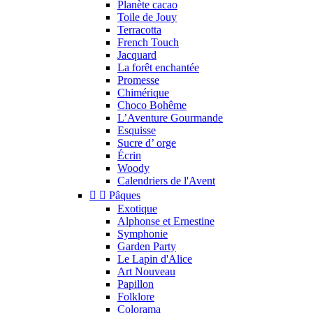
Planète cacao
Toile de Jouy
Terracotta
French Touch
Jacquard
La forêt enchantée
Promesse
Chimérique
Choco Bohême
L’Aventure Gourmande
Esquisse
Sucre d’ orge
Écrin
Woody
Calendriers de l'Avent


Pâques
Exotique
Alphonse et Ernestine
Symphonie
Garden Party
Le Lapin d'Alice
Art Nouveau
Papillon
Folklore
Colorama