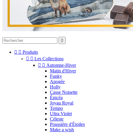



Produits


Les Collections


Automne-Hiver
Matin d'Hiver
Funky
Apogée
Holly
Casse Noisette
Épicéa
Joyau Royal
Tempo
Ultra Violet
Céleste
Poussière d'Étoiles
Make a wish