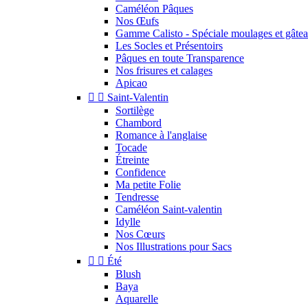
Caméléon Pâques
Nos Œufs
Gamme Calisto - Spéciale moulages et gâte
Les Socles et Présentoirs
Pâques en toute Transparence
Nos frisures et calages
Apicao


Saint-Valentin
Sortilège
Chambord
Romance à l'anglaise
Tocade
Étreinte
Confidence
Ma petite Folie
Tendresse
Caméléon Saint-valentin
Idylle
Nos Cœurs
Nos Illustrations pour Sacs


Été
Blush
Baya
Aquarelle