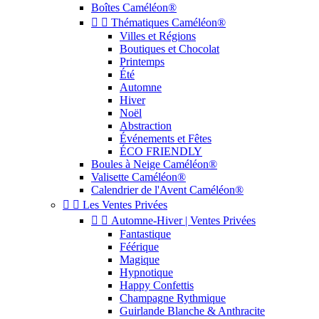
Boîtes Caméléon®


Thématiques Caméléon®
Villes et Régions
Boutiques et Chocolat
Printemps
Été
Automne
Hiver
Noël
Abstraction
Événements et Fêtes
ÉCO FRIENDLY
Boules à Neige Caméléon®
Valisette Caméléon®
Calendrier de l'Avent Caméléon®


Les Ventes Privées


Automne-Hiver | Ventes Privées
Fantastique
Féérique
Magique
Hypnotique
Happy Confettis
Champagne Rythmique
Guirlande Blanche & Anthracite