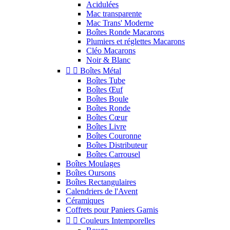
Acidulées
Mac transparente
Mac Trans' Moderne
Boîtes Ronde Macarons
Plumiers et réglettes Macarons
Cléo Macarons
Noir & Blanc


Boîtes Métal
Boîtes Tube
Boîtes Œuf
Boîtes Boule
Boîtes Ronde
Boîtes Cœur
Boîtes Livre
Boîtes Couronne
Boîtes Distributeur
Boîtes Carrousel
Boîtes Moulages
Boîtes Oursons
Boîtes Rectangulaires
Calendriers de l'Avent
Céramiques
Coffrets pour Paniers Garnis


Couleurs Intemporelles