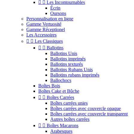


Les Incontournables
Écrin
Oursons
Personnalisation en ligne
Gamme Vertuosité
Gamme Réceptionel
Les Accessoires


Les Classiques


Ballotins
Ballotins Unis
Ballotins imprimés
Ballotins texturés
Ballotins Rubans Unis
Ballotins rubans imprimés
Ballochocs
Boîtes Bois
Boîtes Cake et Bûche


Boîtes Carrées
Boîtes carrées unies
Boîtes carrées avec couvercle opaque
Boîtes carrées avec couvercle transparent
Autres boîtes carrées


Boîtes Macarons
Arabesques