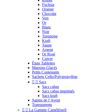
Rouge
Fuchsia
Orange
Chocolat
Vert
Or
Blanc
Noir
Turquoise
Kraft
Taupe
Argent
Or Rosé
Cuivre
Étuis Tablettes
Marrons Glacés
Petits Contenants
Sachets Cello/Polypropylène


Sacs
Sacs cabas
Sacs cabas imprimés
Sacs kraft
Sapins de l’Avent
Transparents


La Gamme Caméléon®