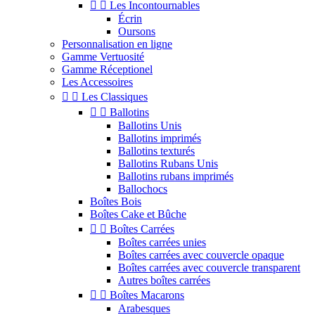


Les Incontournables
Écrin
Oursons
Personnalisation en ligne
Gamme Vertuosité
Gamme Réceptionel
Les Accessoires


Les Classiques


Ballotins
Ballotins Unis
Ballotins imprimés
Ballotins texturés
Ballotins Rubans Unis
Ballotins rubans imprimés
Ballochocs
Boîtes Bois
Boîtes Cake et Bûche


Boîtes Carrées
Boîtes carrées unies
Boîtes carrées avec couvercle opaque
Boîtes carrées avec couvercle transparent
Autres boîtes carrées


Boîtes Macarons
Arabesques