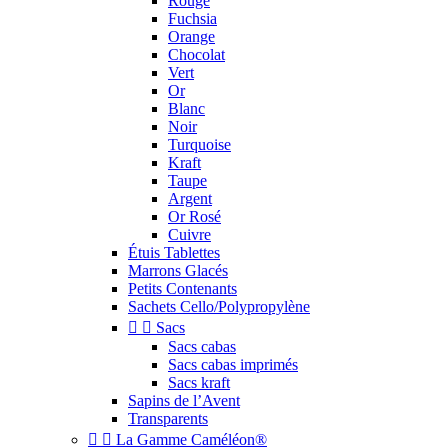
Rouge
Fuchsia
Orange
Chocolat
Vert
Or
Blanc
Noir
Turquoise
Kraft
Taupe
Argent
Or Rosé
Cuivre
Étuis Tablettes
Marrons Glacés
Petits Contenants
Sachets Cello/Polypropylène


Sacs
Sacs cabas
Sacs cabas imprimés
Sacs kraft
Sapins de l’Avent
Transparents


La Gamme Caméléon®