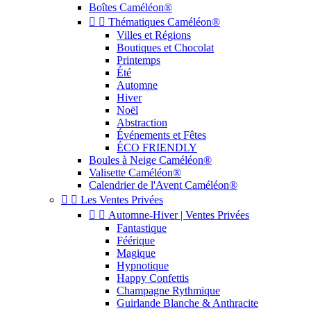
Boîtes Caméléon®


Thématiques Caméléon®
Villes et Régions
Boutiques et Chocolat
Printemps
Été
Automne
Hiver
Noël
Abstraction
Événements et Fêtes
ÉCO FRIENDLY
Boules à Neige Caméléon®
Valisette Caméléon®
Calendrier de l'Avent Caméléon®


Les Ventes Privées


Automne-Hiver | Ventes Privées
Fantastique
Féérique
Magique
Hypnotique
Happy Confettis
Champagne Rythmique
Guirlande Blanche & Anthracite