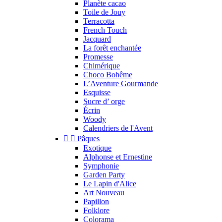
Planète cacao
Toile de Jouy
Terracotta
French Touch
Jacquard
La forêt enchantée
Promesse
Chimérique
Choco Bohême
L’Aventure Gourmande
Esquisse
Sucre d’ orge
Écrin
Woody
Calendriers de l'Avent


Pâques
Exotique
Alphonse et Ernestine
Symphonie
Garden Party
Le Lapin d'Alice
Art Nouveau
Papillon
Folklore
Colorama