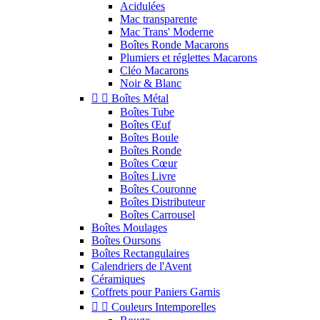
Acidulées
Mac transparente
Mac Trans' Moderne
Boîtes Ronde Macarons
Plumiers et réglettes Macarons
Cléo Macarons
Noir & Blanc


Boîtes Métal
Boîtes Tube
Boîtes Œuf
Boîtes Boule
Boîtes Ronde
Boîtes Cœur
Boîtes Livre
Boîtes Couronne
Boîtes Distributeur
Boîtes Carrousel
Boîtes Moulages
Boîtes Oursons
Boîtes Rectangulaires
Calendriers de l'Avent
Céramiques
Coffrets pour Paniers Garnis


Couleurs Intemporelles