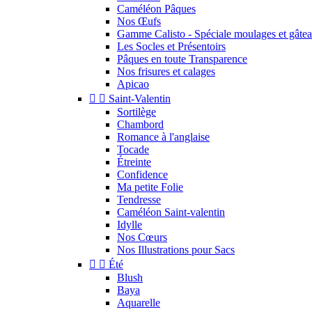
Caméléon Pâques
Nos Œufs
Gamme Calisto - Spéciale moulages et gâte
Les Socles et Présentoirs
Pâques en toute Transparence
Nos frisures et calages
Apicao


Saint-Valentin
Sortilège
Chambord
Romance à l'anglaise
Tocade
Étreinte
Confidence
Ma petite Folie
Tendresse
Caméléon Saint-valentin
Idylle
Nos Cœurs
Nos Illustrations pour Sacs


Été
Blush
Baya
Aquarelle