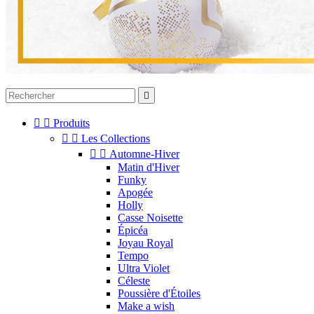



Produits


Les Collections


Automne-Hiver
Matin d'Hiver
Funky
Apogée
Holly
Casse Noisette
Épicéa
Joyau Royal
Tempo
Ultra Violet
Céleste
Poussière d'Étoiles
Make a wish