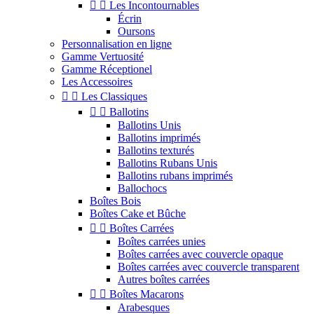


Les Incontournables
Écrin
Oursons
Personnalisation en ligne
Gamme Vertuosité
Gamme Réceptionel
Les Accessoires


Les Classiques


Ballotins
Ballotins Unis
Ballotins imprimés
Ballotins texturés
Ballotins Rubans Unis
Ballotins rubans imprimés
Ballochocs
Boîtes Bois
Boîtes Cake et Bûche


Boîtes Carrées
Boîtes carrées unies
Boîtes carrées avec couvercle opaque
Boîtes carrées avec couvercle transparent
Autres boîtes carrées


Boîtes Macarons
Arabesques