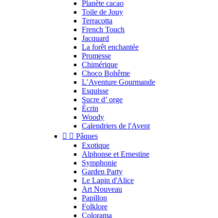
Planète cacao
Toile de Jouy
Terracotta
French Touch
Jacquard
La forêt enchantée
Promesse
Chimérique
Choco Bohême
L’Aventure Gourmande
Esquisse
Sucre d’ orge
Écrin
Woody
Calendriers de l'Avent


Pâques
Exotique
Alphonse et Ernestine
Symphonie
Garden Party
Le Lapin d'Alice
Art Nouveau
Papillon
Folklore
Colorama