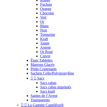
Rouge
Fuchsia
Orange
Chocolat
Vert
Or
Blanc
Noir
Turquoise
Kraft
Taupe
Argent
Or Rosé
Cuivre
Étuis Tablettes
Marrons Glacés
Petits Contenants
Sachets Cello/Polypropylène


Sacs
Sacs cabas
Sacs cabas imprimés
Sacs kraft
Sapins de l’Avent
Transparents


La Gamme Caméléon®