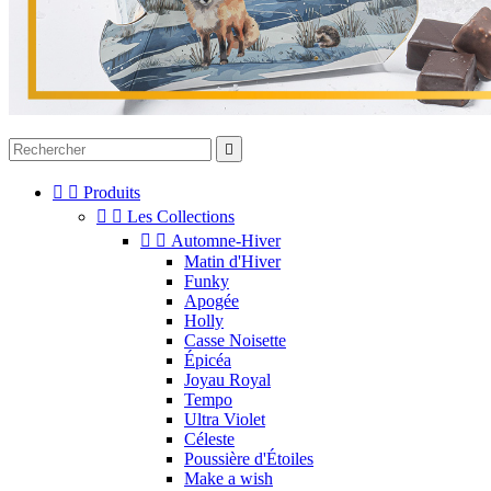



Produits


Les Collections


Automne-Hiver
Matin d'Hiver
Funky
Apogée
Holly
Casse Noisette
Épicéa
Joyau Royal
Tempo
Ultra Violet
Céleste
Poussière d'Étoiles
Make a wish