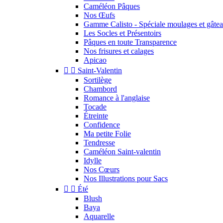
Caméléon Pâques
Nos Œufs
Gamme Calisto - Spéciale moulages et gâte
Les Socles et Présentoirs
Pâques en toute Transparence
Nos frisures et calages
Apicao


Saint-Valentin
Sortilège
Chambord
Romance à l'anglaise
Tocade
Étreinte
Confidence
Ma petite Folie
Tendresse
Caméléon Saint-valentin
Idylle
Nos Cœurs
Nos Illustrations pour Sacs


Été
Blush
Baya
Aquarelle