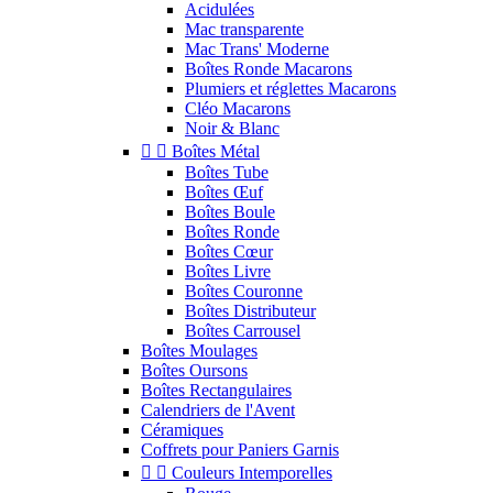
Acidulées
Mac transparente
Mac Trans' Moderne
Boîtes Ronde Macarons
Plumiers et réglettes Macarons
Cléo Macarons
Noir & Blanc


Boîtes Métal
Boîtes Tube
Boîtes Œuf
Boîtes Boule
Boîtes Ronde
Boîtes Cœur
Boîtes Livre
Boîtes Couronne
Boîtes Distributeur
Boîtes Carrousel
Boîtes Moulages
Boîtes Oursons
Boîtes Rectangulaires
Calendriers de l'Avent
Céramiques
Coffrets pour Paniers Garnis


Couleurs Intemporelles