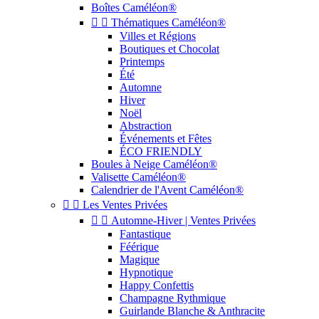
Boîtes Caméléon®


Thématiques Caméléon®
Villes et Régions
Boutiques et Chocolat
Printemps
Été
Automne
Hiver
Noël
Abstraction
Événements et Fêtes
ÉCO FRIENDLY
Boules à Neige Caméléon®
Valisette Caméléon®
Calendrier de l'Avent Caméléon®


Les Ventes Privées


Automne-Hiver | Ventes Privées
Fantastique
Féérique
Magique
Hypnotique
Happy Confettis
Champagne Rythmique
Guirlande Blanche & Anthracite