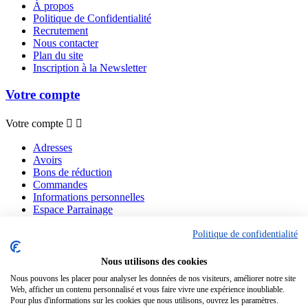
À propos
Politique de Confidentialité
Recrutement
Nous contacter
Plan du site
Inscription à la Newsletter
Votre compte
Votre compte


Adresses
Avoirs
Bons de réduction
Commandes
Informations personnelles
Espace Parrainage
Mes alertes
Politique de confidentialité
Informations de la boutique
Nous utilisons des cookies
Embaline
Nous pouvons les placer pour analyser les données de nos visiteurs, améliorer notre site
108 Avenue Albert Thomas
Web, afficher un contenu personnalisé et vous faire vivre une expérience inoubliable.
70800 Saint-loup-sur-semouse
Pour plus d'informations sur les cookies que nous utilisons, ouvrez les paramètres.