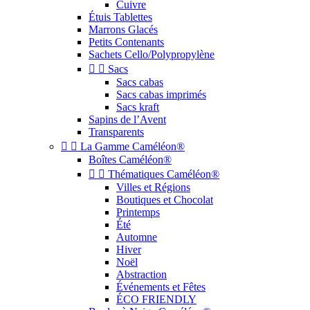
Cuivre
Étuis Tablettes
Marrons Glacés
Petits Contenants
Sachets Cello/Polypropylène


Sacs
Sacs cabas
Sacs cabas imprimés
Sacs kraft
Sapins de l’Avent
Transparents


La Gamme Caméléon®
Boîtes Caméléon®


Thématiques Caméléon®
Villes et Régions
Boutiques et Chocolat
Printemps
Été
Automne
Hiver
Noël
Abstraction
Événements et Fêtes
ÉCO FRIENDLY