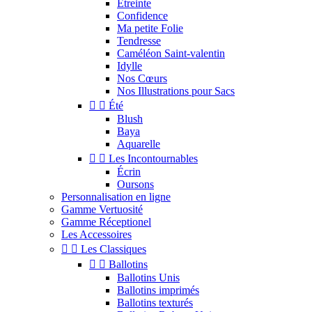
Étreinte
Confidence
Ma petite Folie
Tendresse
Caméléon Saint-valentin
Idylle
Nos Cœurs
Nos Illustrations pour Sacs


Été
Blush
Baya
Aquarelle


Les Incontournables
Écrin
Oursons
Personnalisation en ligne
Gamme Vertuosité
Gamme Réceptionel
Les Accessoires


Les Classiques


Ballotins
Ballotins Unis
Ballotins imprimés
Ballotins texturés