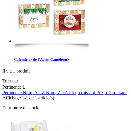
Calendrier de l'Avent Caméléon®
Il y a 1 produit.
Trier par :
Pertinence

Pertinence
Nom, A à Z
Nom, Z à A
Prix, croissant
Prix, décroissant
Affichage 1-1 de 1 article(s)
En rupture de stock