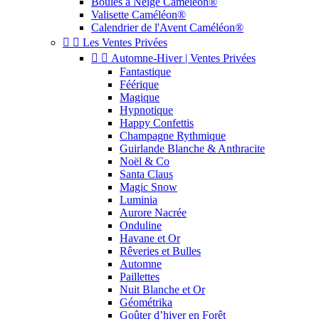
Boules à Neige Caméléon®
Valisette Caméléon®
Calendrier de l'Avent Caméléon®


Les Ventes Privées


Automne-Hiver | Ventes Privées
Fantastique
Féérique
Magique
Hypnotique
Happy Confettis
Champagne Rythmique
Guirlande Blanche & Anthracite
Noël & Co
Santa Claus
Magic Snow
Luminia
Aurore Nacrée
Onduline
Havane et Or
Rêveries et Bulles
Automne
Paillettes
Nuit Blanche et Or
Géométrika
Goûter d’hiver en Forêt