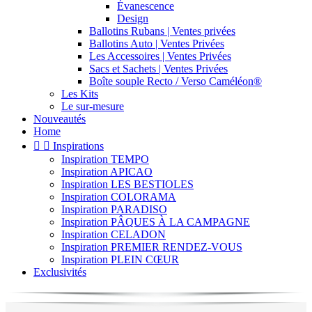
Évanescence
Design
Ballotins Rubans | Ventes privées
Ballotins Auto | Ventes Privées
Les Accessoires | Ventes Privées
Sacs et Sachets | Ventes Privées
Boîte souple Recto / Verso Caméléon®
Les Kits
Le sur-mesure
Nouveautés
Home


Inspirations
Inspiration TEMPO
Inspiration APICAO
Inspiration LES BESTIOLES
Inspiration COLORAMA
Inspiration PARADISO
Inspiration PÂQUES À LA CAMPAGNE
Inspiration CELADON
Inspiration PREMIER RENDEZ-VOUS
Inspiration PLEIN CŒUR
Exclusivités