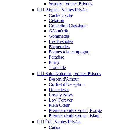
Woody | Ventes Privées


Pâques | Ventes Privées
Cache Cache
Céladon
Collection Classique
Géométrik
Gommettes
Les Bestioles
Pâquerettes
Pâques à la campagne
Paradiso
Purity
Tropicale


Saint-Valentin | Ventes Privées
Besoin d'Amour
Coffret d'Exception
Délicatesse
Lovely Navy
Lov' Forever
Plein Cœur
Premier rendez-vous | Rouge
Premier rendez-vous | Blanc


Été | Ventes Privées
Cacoa