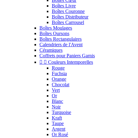
Boîtes Cœur
Boîtes Livre
Boîtes Couronne
Boîtes Distributeur
Boîtes Carrousel
Boîtes Moulages
Boîtes Oursons
Boîtes Rectangulaires
Calendriers de l'Avent
Céramiques
Coffrets pour Paniers Garnis


Couleurs Intemporelles
Rouge
Fuchsia
Orange
Chocolat
Vert
Or
Blanc
Noir
Turquoise
Kraft
Taupe
Argent
Or Rosé