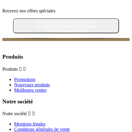
Recevez nos offres spéciales
Je veux m'inscrire à la newsletter
et profiter des nombreux avantages
proposés par Embaline !
Produits
Produits


Promotions
Nouveaux produits
Meilleures ventes
Notre société
Notre société


Mentions légales
Conditions générales de vente