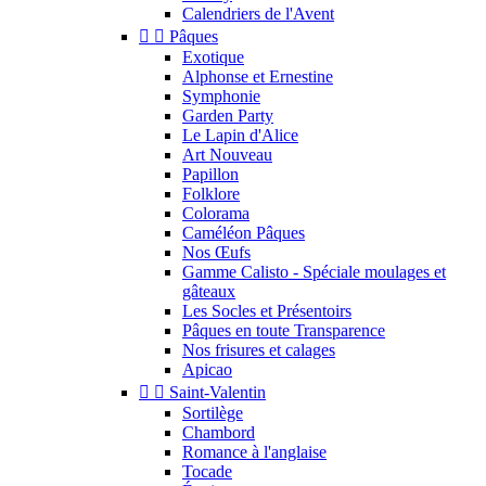
Calendriers de l'Avent


Pâques
Exotique
Alphonse et Ernestine
Symphonie
Garden Party
Le Lapin d'Alice
Art Nouveau
Papillon
Folklore
Colorama
Caméléon Pâques
Nos Œufs
Gamme Calisto - Spéciale moulages et
gâteaux
Les Socles et Présentoirs
Pâques en toute Transparence
Nos frisures et calages
Apicao


Saint-Valentin
Sortilège
Chambord
Romance à l'anglaise
Tocade