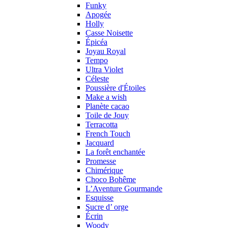
Funky
Apogée
Holly
Casse Noisette
Épicéa
Joyau Royal
Tempo
Ultra Violet
Céleste
Poussière d'Étoiles
Make a wish
Planète cacao
Toile de Jouy
Terracotta
French Touch
Jacquard
La forêt enchantée
Promesse
Chimérique
Choco Bohême
L’Aventure Gourmande
Esquisse
Sucre d’ orge
Écrin
Woody