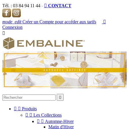
Tél. :
03 84 94 11 44
-

CONTACT
mode_edit
Créer un Compte pour accéder aux tarifs

Connexion




Produits


Les Collections


Automne-Hiver
Matin d'Hiver