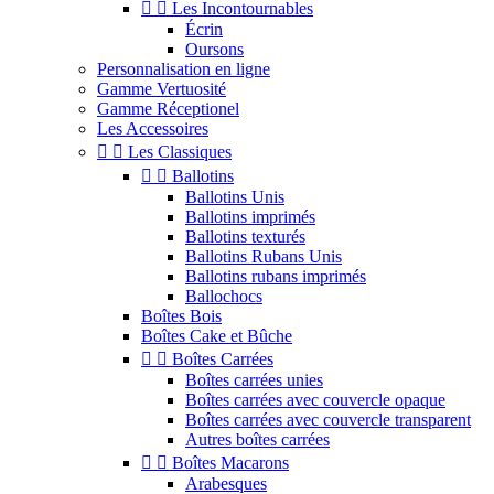


Les Incontournables
Écrin
Oursons
Personnalisation en ligne
Gamme Vertuosité
Gamme Réceptionel
Les Accessoires


Les Classiques


Ballotins
Ballotins Unis
Ballotins imprimés
Ballotins texturés
Ballotins Rubans Unis
Ballotins rubans imprimés
Ballochocs
Boîtes Bois
Boîtes Cake et Bûche


Boîtes Carrées
Boîtes carrées unies
Boîtes carrées avec couvercle opaque
Boîtes carrées avec couvercle transparent
Autres boîtes carrées


Boîtes Macarons
Arabesques