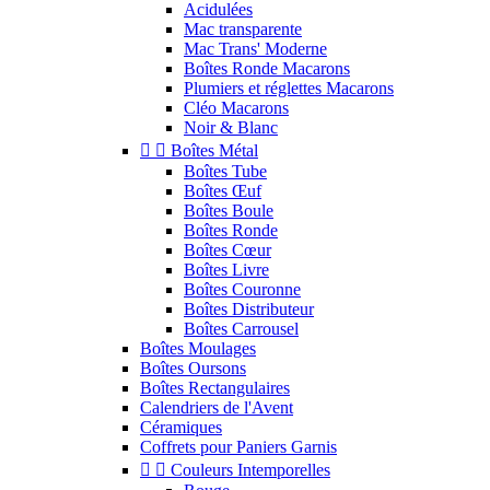
Acidulées
Mac transparente
Mac Trans' Moderne
Boîtes Ronde Macarons
Plumiers et réglettes Macarons
Cléo Macarons
Noir & Blanc


Boîtes Métal
Boîtes Tube
Boîtes Œuf
Boîtes Boule
Boîtes Ronde
Boîtes Cœur
Boîtes Livre
Boîtes Couronne
Boîtes Distributeur
Boîtes Carrousel
Boîtes Moulages
Boîtes Oursons
Boîtes Rectangulaires
Calendriers de l'Avent
Céramiques
Coffrets pour Paniers Garnis


Couleurs Intemporelles