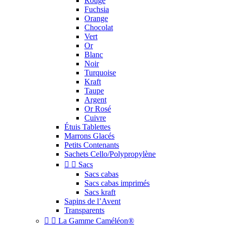
Rouge
Fuchsia
Orange
Chocolat
Vert
Or
Blanc
Noir
Turquoise
Kraft
Taupe
Argent
Or Rosé
Cuivre
Étuis Tablettes
Marrons Glacés
Petits Contenants
Sachets Cello/Polypropylène


Sacs
Sacs cabas
Sacs cabas imprimés
Sacs kraft
Sapins de l’Avent
Transparents


La Gamme Caméléon®