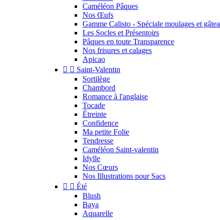
Caméléon Pâques
Nos Œufs
Gamme Calisto - Spéciale moulages et gâte
Les Socles et Présentoirs
Pâques en toute Transparence
Nos frisures et calages
Apicao


Saint-Valentin
Sortilège
Chambord
Romance à l'anglaise
Tocade
Étreinte
Confidence
Ma petite Folie
Tendresse
Caméléon Saint-valentin
Idylle
Nos Cœurs
Nos Illustrations pour Sacs


Été
Blush
Baya
Aquarelle