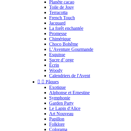
Planète cacao
Toile de Jouy
Terracotta
French Touch
Jacquard
La forêt enchantée
Promesse
Chimérique
Choco Bohême
L’Aventure Gourmande
Esquisse
Sucre d’ orge
Écrin
Woody
Calendriers de l'Avent


Pâques
Exotique
Alphonse et Ernestine
Symphonie
Garden Party
Le Lapin d'Alice
Art Nouveau
Papillon
Folklore
Colorama