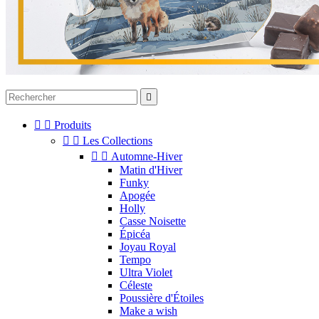



Produits


Les Collections


Automne-Hiver
Matin d'Hiver
Funky
Apogée
Holly
Casse Noisette
Épicéa
Joyau Royal
Tempo
Ultra Violet
Céleste
Poussière d'Étoiles
Make a wish