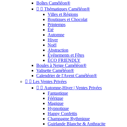
Boîtes Caméléon®


Thématiques Caméléon®
Villes et Régions
Boutiques et Chocolat
Printemps
Été
Automne
Hiver
Noël
Abstraction
Événements et Fêtes
ÉCO FRIENDLY
Boules à Neige Caméléon®
Valisette Caméléon®
Calendrier de l'Avent Caméléon®


Les Ventes Privées


Automne-Hiver | Ventes Privées
Fantastique
Féérique
Magique
Hypnotique
Happy Confettis
Champagne Rythmique
Guirlande Blanche & Anthracite