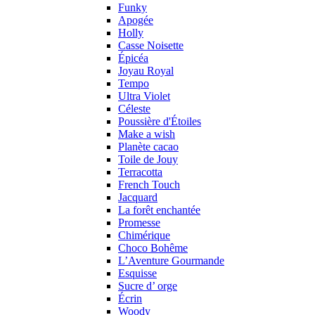
Funky
Apogée
Holly
Casse Noisette
Épicéa
Joyau Royal
Tempo
Ultra Violet
Céleste
Poussière d'Étoiles
Make a wish
Planète cacao
Toile de Jouy
Terracotta
French Touch
Jacquard
La forêt enchantée
Promesse
Chimérique
Choco Bohême
L’Aventure Gourmande
Esquisse
Sucre d’ orge
Écrin
Woody