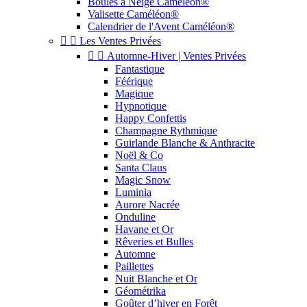
Boules à Neige Caméléon®
Valisette Caméléon®
Calendrier de l'Avent Caméléon®


Les Ventes Privées


Automne-Hiver | Ventes Privées
Fantastique
Féérique
Magique
Hypnotique
Happy Confettis
Champagne Rythmique
Guirlande Blanche & Anthracite
Noël & Co
Santa Claus
Magic Snow
Luminia
Aurore Nacrée
Onduline
Havane et Or
Rêveries et Bulles
Automne
Paillettes
Nuit Blanche et Or
Géométrika
Goûter d’hiver en Forêt