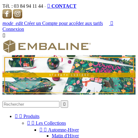
Tél. :
03 84 94 11 44
-

CONTACT
mode_edit
Créer un Compte pour accéder aux tarifs

Connexion




Produits


Les Collections


Automne-Hiver
Matin d'Hiver