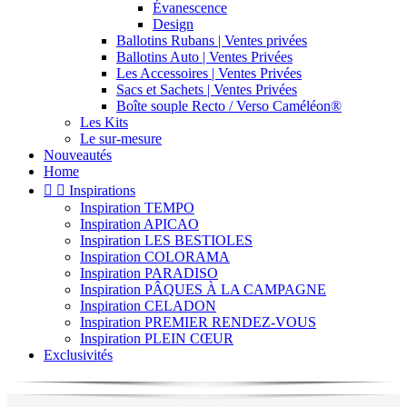
Évanescence
Design
Ballotins Rubans | Ventes privées
Ballotins Auto | Ventes Privées
Les Accessoires | Ventes Privées
Sacs et Sachets | Ventes Privées
Boîte souple Recto / Verso Caméléon®
Les Kits
Le sur-mesure
Nouveautés
Home


Inspirations
Inspiration TEMPO
Inspiration APICAO
Inspiration LES BESTIOLES
Inspiration COLORAMA
Inspiration PARADISO
Inspiration PÂQUES À LA CAMPAGNE
Inspiration CELADON
Inspiration PREMIER RENDEZ-VOUS
Inspiration PLEIN CŒUR
Exclusivités