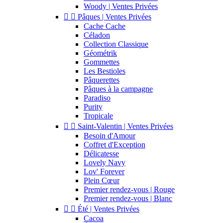
Woody | Ventes Privées


Pâques | Ventes Privées
Cache Cache
Céladon
Collection Classique
Géométrik
Gommettes
Les Bestioles
Pâquerettes
Pâques à la campagne
Paradiso
Purity
Tropicale


Saint-Valentin | Ventes Privées
Besoin d'Amour
Coffret d'Exception
Délicatesse
Lovely Navy
Lov' Forever
Plein Cœur
Premier rendez-vous | Rouge
Premier rendez-vous | Blanc


Été | Ventes Privées
Cacoa