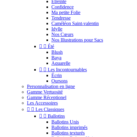
Étreinte
Confidence
Ma petite Folie
Tendresse
Caméléon Saint-valentin
Idylle
Nos Cœurs
Nos Illustrations pour Sacs


Été
Blush
Baya
Aquarelle


Les Incontournables
Écrin
Oursons
Personnalisation en ligne
Gamme Vertuosité
Gamme Réceptionel
Les Accessoires


Les Classiques


Ballotins
Ballotins Unis
Ballotins imprimés
Ballotins texturés