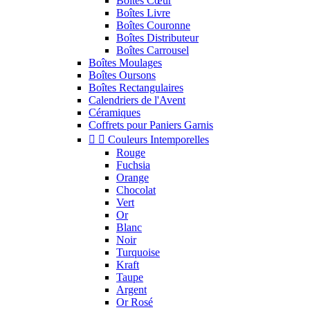
Boîtes Cœur
Boîtes Livre
Boîtes Couronne
Boîtes Distributeur
Boîtes Carrousel
Boîtes Moulages
Boîtes Oursons
Boîtes Rectangulaires
Calendriers de l'Avent
Céramiques
Coffrets pour Paniers Garnis


Couleurs Intemporelles
Rouge
Fuchsia
Orange
Chocolat
Vert
Or
Blanc
Noir
Turquoise
Kraft
Taupe
Argent
Or Rosé