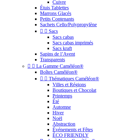
Cuivre
Étuis Tablettes
Marrons Glacés
Petits Contenants
Sachets Cello/Polypropylène


Sacs
Sacs cabas
Sacs cabas imprimés
Sacs kraft
Sapins de l’Avent
Transparents


La Gamme Caméléon®
Boîtes Caméléon®


Thématiques Caméléon®
Villes et Régions
Boutiques et Chocolat
Printemps
Été
Automne
Hiver
Noël
Abstraction
Événements et Fêtes
ÉCO FRIENDLY