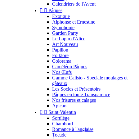
Calendriers de l'Avent


Pâques
Exotique
Alphonse et Ernestine
Symphonie
Garden Party
Le Lapin d'Alice
Art Nouveau
Papillon
Folklore
Colorama
Caméléon Pâques
Nos Œufs
Gamme Calisto - Spéciale moulages et
gâteaux
Les Socles et Présentoirs
Pâques en toute Transparence
Nos frisures et calages
Apicao


Saint-Valentin
Sortilège
Chambord
Romance à l'anglaise
Tocade