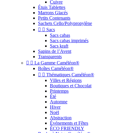
Cuivre
Étuis Tablettes
Marrons Glacés
Petits Contenants
Sachets Cello/Polypropylène


Sacs
Sacs cabas
Sacs cabas imprimés
Sacs kraft
Sapins de l’Avent
Transparents


La Gamme Caméléon®
Boîtes Caméléon®


Thématiques Caméléon®
Villes et Régions
Boutiques et Chocolat
Printemps
Été
Automne
Hiver
Noël
Abstraction
Événements et Fêtes
ÉCO FRIENDLY