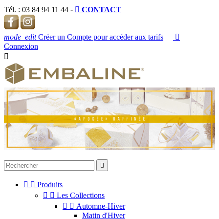
Tél. :
03 84 94 11 44
-

CONTACT
mode_edit
Créer un Compte pour accéder aux tarifs

Connexion




Produits


Les Collections


Automne-Hiver
Matin d'Hiver