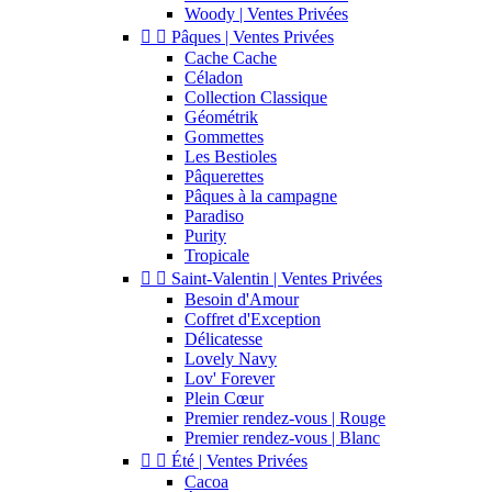
Woody | Ventes Privées


Pâques | Ventes Privées
Cache Cache
Céladon
Collection Classique
Géométrik
Gommettes
Les Bestioles
Pâquerettes
Pâques à la campagne
Paradiso
Purity
Tropicale


Saint-Valentin | Ventes Privées
Besoin d'Amour
Coffret d'Exception
Délicatesse
Lovely Navy
Lov' Forever
Plein Cœur
Premier rendez-vous | Rouge
Premier rendez-vous | Blanc


Été | Ventes Privées
Cacoa