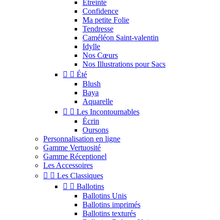
Étreinte
Confidence
Ma petite Folie
Tendresse
Caméléon Saint-valentin
Idylle
Nos Cœurs
Nos Illustrations pour Sacs


Été
Blush
Baya
Aquarelle


Les Incontournables
Écrin
Oursons
Personnalisation en ligne
Gamme Vertuosité
Gamme Réceptionel
Les Accessoires


Les Classiques


Ballotins
Ballotins Unis
Ballotins imprimés
Ballotins texturés