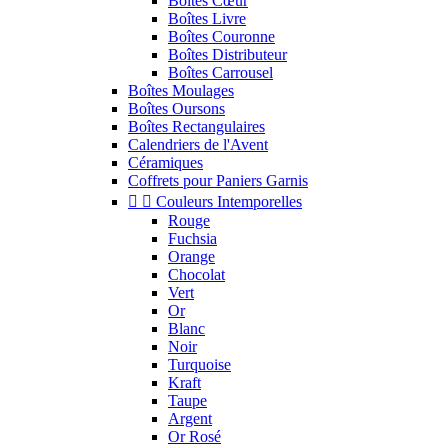
Boîtes Cœur
Boîtes Livre
Boîtes Couronne
Boîtes Distributeur
Boîtes Carrousel
Boîtes Moulages
Boîtes Oursons
Boîtes Rectangulaires
Calendriers de l'Avent
Céramiques
Coffrets pour Paniers Garnis


Couleurs Intemporelles
Rouge
Fuchsia
Orange
Chocolat
Vert
Or
Blanc
Noir
Turquoise
Kraft
Taupe
Argent
Or Rosé