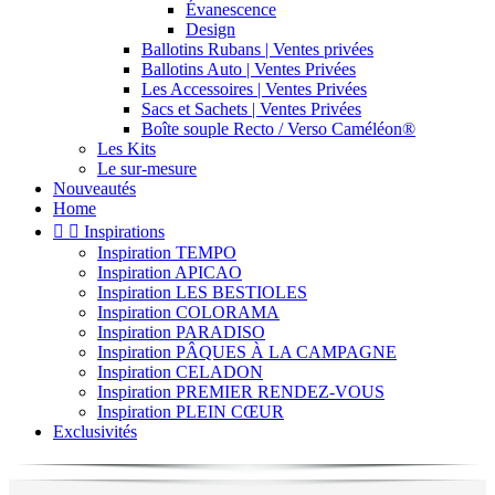
Évanescence
Design
Ballotins Rubans | Ventes privées
Ballotins Auto | Ventes Privées
Les Accessoires | Ventes Privées
Sacs et Sachets | Ventes Privées
Boîte souple Recto / Verso Caméléon®
Les Kits
Le sur-mesure
Nouveautés
Home


Inspirations
Inspiration TEMPO
Inspiration APICAO
Inspiration LES BESTIOLES
Inspiration COLORAMA
Inspiration PARADISO
Inspiration PÂQUES À LA CAMPAGNE
Inspiration CELADON
Inspiration PREMIER RENDEZ-VOUS
Inspiration PLEIN CŒUR
Exclusivités