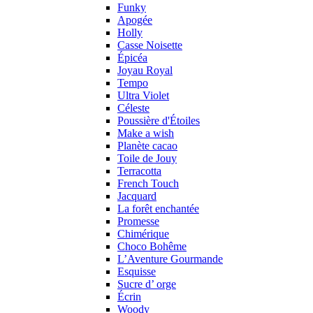
Funky
Apogée
Holly
Casse Noisette
Épicéa
Joyau Royal
Tempo
Ultra Violet
Céleste
Poussière d'Étoiles
Make a wish
Planète cacao
Toile de Jouy
Terracotta
French Touch
Jacquard
La forêt enchantée
Promesse
Chimérique
Choco Bohême
L’Aventure Gourmande
Esquisse
Sucre d’ orge
Écrin
Woody