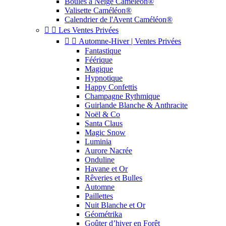
Boules à Neige Caméléon®
Valisette Caméléon®
Calendrier de l'Avent Caméléon®


Les Ventes Privées


Automne-Hiver | Ventes Privées
Fantastique
Féérique
Magique
Hypnotique
Happy Confettis
Champagne Rythmique
Guirlande Blanche & Anthracite
Noël & Co
Santa Claus
Magic Snow
Luminia
Aurore Nacrée
Onduline
Havane et Or
Rêveries et Bulles
Automne
Paillettes
Nuit Blanche et Or
Géométrika
Goûter d’hiver en Forêt