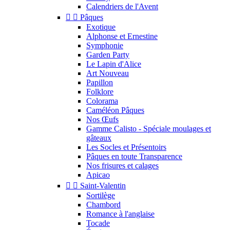
Calendriers de l'Avent


Pâques
Exotique
Alphonse et Ernestine
Symphonie
Garden Party
Le Lapin d'Alice
Art Nouveau
Papillon
Folklore
Colorama
Caméléon Pâques
Nos Œufs
Gamme Calisto - Spéciale moulages et
gâteaux
Les Socles et Présentoirs
Pâques en toute Transparence
Nos frisures et calages
Apicao


Saint-Valentin
Sortilège
Chambord
Romance à l'anglaise
Tocade