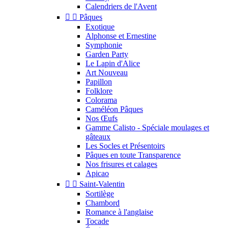
Calendriers de l'Avent


Pâques
Exotique
Alphonse et Ernestine
Symphonie
Garden Party
Le Lapin d'Alice
Art Nouveau
Papillon
Folklore
Colorama
Caméléon Pâques
Nos Œufs
Gamme Calisto - Spéciale moulages et
gâteaux
Les Socles et Présentoirs
Pâques en toute Transparence
Nos frisures et calages
Apicao


Saint-Valentin
Sortilège
Chambord
Romance à l'anglaise
Tocade