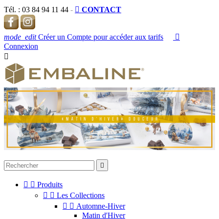
Tél. :
03 84 94 11 44
-

CONTACT
mode_edit
Créer un Compte pour accéder aux tarifs

Connexion




Produits


Les Collections


Automne-Hiver
Matin d'Hiver