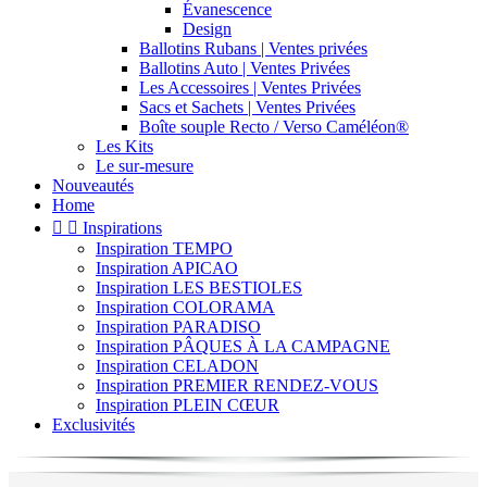
Évanescence
Design
Ballotins Rubans | Ventes privées
Ballotins Auto | Ventes Privées
Les Accessoires | Ventes Privées
Sacs et Sachets | Ventes Privées
Boîte souple Recto / Verso Caméléon®
Les Kits
Le sur-mesure
Nouveautés
Home


Inspirations
Inspiration TEMPO
Inspiration APICAO
Inspiration LES BESTIOLES
Inspiration COLORAMA
Inspiration PARADISO
Inspiration PÂQUES À LA CAMPAGNE
Inspiration CELADON
Inspiration PREMIER RENDEZ-VOUS
Inspiration PLEIN CŒUR
Exclusivités