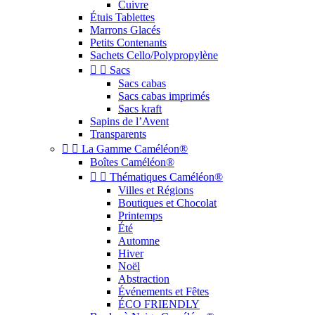
Cuivre
Étuis Tablettes
Marrons Glacés
Petits Contenants
Sachets Cello/Polypropylène


Sacs
Sacs cabas
Sacs cabas imprimés
Sacs kraft
Sapins de l’Avent
Transparents


La Gamme Caméléon®
Boîtes Caméléon®


Thématiques Caméléon®
Villes et Régions
Boutiques et Chocolat
Printemps
Été
Automne
Hiver
Noël
Abstraction
Événements et Fêtes
ÉCO FRIENDLY