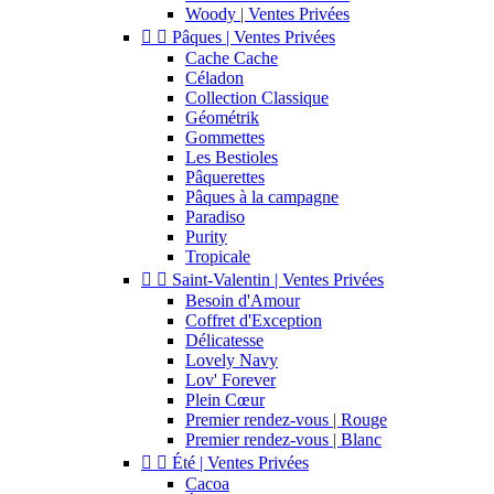
Woody | Ventes Privées


Pâques | Ventes Privées
Cache Cache
Céladon
Collection Classique
Géométrik
Gommettes
Les Bestioles
Pâquerettes
Pâques à la campagne
Paradiso
Purity
Tropicale


Saint-Valentin | Ventes Privées
Besoin d'Amour
Coffret d'Exception
Délicatesse
Lovely Navy
Lov' Forever
Plein Cœur
Premier rendez-vous | Rouge
Premier rendez-vous | Blanc


Été | Ventes Privées
Cacoa