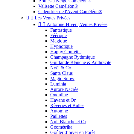
Boules à Neige Caméléon®
Valisette Caméléon®
Calendrier de l'Avent Caméléon®


Les Ventes Privées


Automne-Hiver | Ventes Privées
Fantastique
Féérique
Magique
Hypnotique
Happy Confettis
Champagne Rythmique
Guirlande Blanche & Anthracite
Noël & Co
Santa Claus
Magic Snow
Luminia
Aurore Nacrée
Onduline
Havane et Or
Rêveries et Bulles
Automne
Paillettes
Nuit Blanche et Or
Géométrika
Goûter d’hiver en Forêt