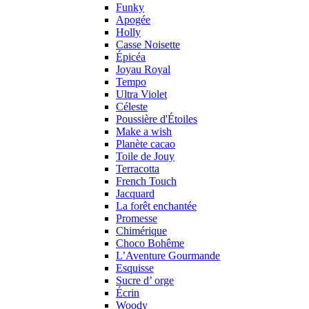
Funky
Apogée
Holly
Casse Noisette
Épicéa
Joyau Royal
Tempo
Ultra Violet
Céleste
Poussière d'Étoiles
Make a wish
Planète cacao
Toile de Jouy
Terracotta
French Touch
Jacquard
La forêt enchantée
Promesse
Chimérique
Choco Bohême
L’Aventure Gourmande
Esquisse
Sucre d’ orge
Écrin
Woody