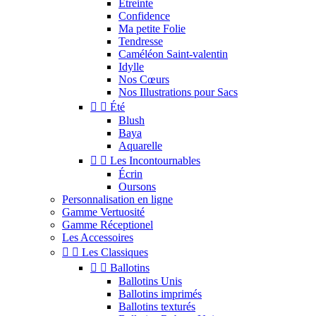
Étreinte
Confidence
Ma petite Folie
Tendresse
Caméléon Saint-valentin
Idylle
Nos Cœurs
Nos Illustrations pour Sacs


Été
Blush
Baya
Aquarelle


Les Incontournables
Écrin
Oursons
Personnalisation en ligne
Gamme Vertuosité
Gamme Réceptionel
Les Accessoires


Les Classiques


Ballotins
Ballotins Unis
Ballotins imprimés
Ballotins texturés