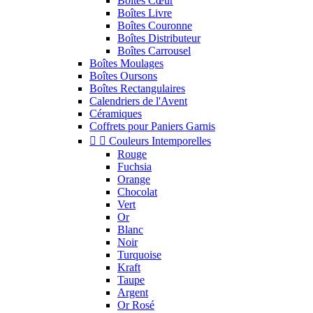
Boîtes Cœur
Boîtes Livre
Boîtes Couronne
Boîtes Distributeur
Boîtes Carrousel
Boîtes Moulages
Boîtes Oursons
Boîtes Rectangulaires
Calendriers de l'Avent
Céramiques
Coffrets pour Paniers Garnis


Couleurs Intemporelles
Rouge
Fuchsia
Orange
Chocolat
Vert
Or
Blanc
Noir
Turquoise
Kraft
Taupe
Argent
Or Rosé