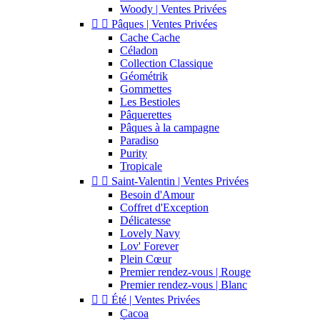
Woody | Ventes Privées


Pâques | Ventes Privées
Cache Cache
Céladon
Collection Classique
Géométrik
Gommettes
Les Bestioles
Pâquerettes
Pâques à la campagne
Paradiso
Purity
Tropicale


Saint-Valentin | Ventes Privées
Besoin d'Amour
Coffret d'Exception
Délicatesse
Lovely Navy
Lov' Forever
Plein Cœur
Premier rendez-vous | Rouge
Premier rendez-vous | Blanc


Été | Ventes Privées
Cacoa