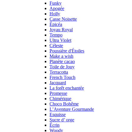
Funky
Apogée
Holly
Casse Noisette
Épicéa
Joyau Royal
Tempo
Ultra Violet
Céleste
Poussière d'Étoiles
Make a wish
Planète cacao
Toile de Jouy
Terracotta
French Touch
Jacquard
La forêt enchantée
Promesse
Chimérique
Choco Bohême
L’Aventure Gourmande
Esquisse
Sucre d’ orge
Écrin
Woody