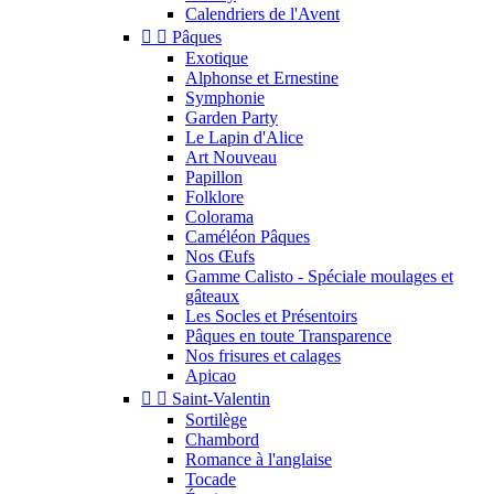
Calendriers de l'Avent


Pâques
Exotique
Alphonse et Ernestine
Symphonie
Garden Party
Le Lapin d'Alice
Art Nouveau
Papillon
Folklore
Colorama
Caméléon Pâques
Nos Œufs
Gamme Calisto - Spéciale moulages et
gâteaux
Les Socles et Présentoirs
Pâques en toute Transparence
Nos frisures et calages
Apicao


Saint-Valentin
Sortilège
Chambord
Romance à l'anglaise
Tocade