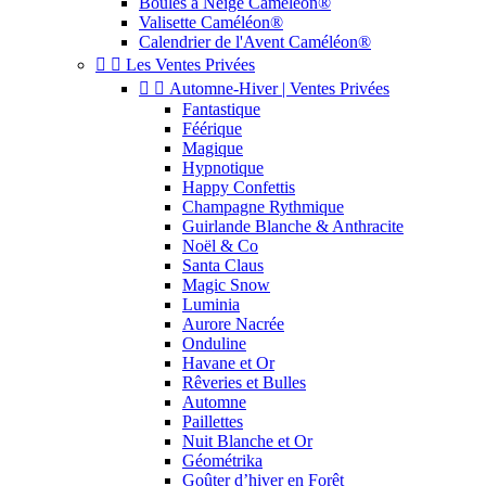
Boules à Neige Caméléon®
Valisette Caméléon®
Calendrier de l'Avent Caméléon®


Les Ventes Privées


Automne-Hiver | Ventes Privées
Fantastique
Féérique
Magique
Hypnotique
Happy Confettis
Champagne Rythmique
Guirlande Blanche & Anthracite
Noël & Co
Santa Claus
Magic Snow
Luminia
Aurore Nacrée
Onduline
Havane et Or
Rêveries et Bulles
Automne
Paillettes
Nuit Blanche et Or
Géométrika
Goûter d’hiver en Forêt