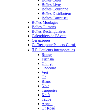
Boîtes Cœur
Boîtes Livre
Boîtes Couronne
Boîtes Distributeur
Boîtes Carrousel
Boîtes Moulages
Boîtes Oursons
Boîtes Rectangulaires
Calendriers de l'Avent
Céramiques
Coffrets pour Paniers Garnis


Couleurs Intemporelles
Rouge
Fuchsia
Orange
Chocolat
Vert
Or
Blanc
Noir
Turquoise
Kraft
Taupe
Argent
Or Rosé