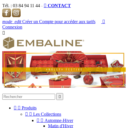
Tél. :
03 84 94 11 44
-

CONTACT
mode_edit
Créer un Compte pour accéder aux tarifs

Connexion




Produits


Les Collections


Automne-Hiver
Matin d'Hiver