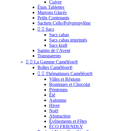
Cuivre
Étuis Tablettes
Marrons Glacés
Petits Contenants
Sachets Cello/Polypropylène


Sacs
Sacs cabas
Sacs cabas imprimés
Sacs kraft
Sapins de l’Avent
Transparents


La Gamme Caméléon®
Boîtes Caméléon®


Thématiques Caméléon®
Villes et Régions
Boutiques et Chocolat
Printemps
Été
Automne
Hiver
Noël
Abstraction
Événements et Fêtes
ÉCO FRIENDLY