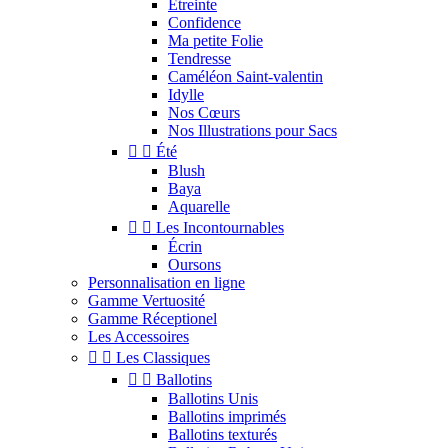
Étreinte
Confidence
Ma petite Folie
Tendresse
Caméléon Saint-valentin
Idylle
Nos Cœurs
Nos Illustrations pour Sacs


Été
Blush
Baya
Aquarelle


Les Incontournables
Écrin
Oursons
Personnalisation en ligne
Gamme Vertuosité
Gamme Réceptionel
Les Accessoires


Les Classiques


Ballotins
Ballotins Unis
Ballotins imprimés
Ballotins texturés