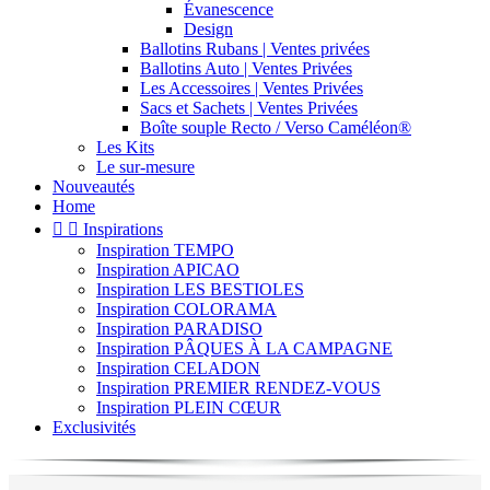
Évanescence
Design
Ballotins Rubans | Ventes privées
Ballotins Auto | Ventes Privées
Les Accessoires | Ventes Privées
Sacs et Sachets | Ventes Privées
Boîte souple Recto / Verso Caméléon®
Les Kits
Le sur-mesure
Nouveautés
Home


Inspirations
Inspiration TEMPO
Inspiration APICAO
Inspiration LES BESTIOLES
Inspiration COLORAMA
Inspiration PARADISO
Inspiration PÂQUES À LA CAMPAGNE
Inspiration CELADON
Inspiration PREMIER RENDEZ-VOUS
Inspiration PLEIN CŒUR
Exclusivités