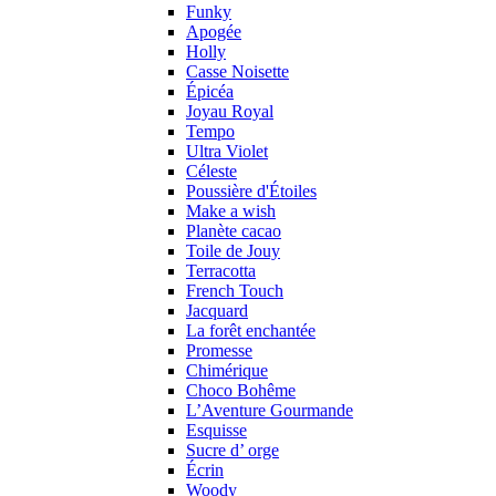
Funky
Apogée
Holly
Casse Noisette
Épicéa
Joyau Royal
Tempo
Ultra Violet
Céleste
Poussière d'Étoiles
Make a wish
Planète cacao
Toile de Jouy
Terracotta
French Touch
Jacquard
La forêt enchantée
Promesse
Chimérique
Choco Bohême
L’Aventure Gourmande
Esquisse
Sucre d’ orge
Écrin
Woody