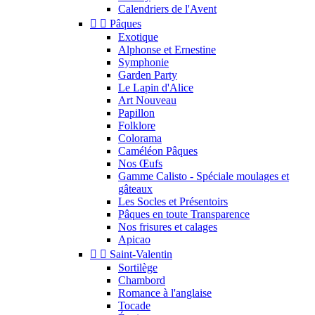
Calendriers de l'Avent


Pâques
Exotique
Alphonse et Ernestine
Symphonie
Garden Party
Le Lapin d'Alice
Art Nouveau
Papillon
Folklore
Colorama
Caméléon Pâques
Nos Œufs
Gamme Calisto - Spéciale moulages et
gâteaux
Les Socles et Présentoirs
Pâques en toute Transparence
Nos frisures et calages
Apicao


Saint-Valentin
Sortilège
Chambord
Romance à l'anglaise
Tocade