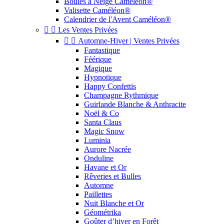
Boules à Neige Caméléon®
Valisette Caméléon®
Calendrier de l'Avent Caméléon®


Les Ventes Privées


Automne-Hiver | Ventes Privées
Fantastique
Féérique
Magique
Hypnotique
Happy Confettis
Champagne Rythmique
Guirlande Blanche & Anthracite
Noël & Co
Santa Claus
Magic Snow
Luminia
Aurore Nacrée
Onduline
Havane et Or
Rêveries et Bulles
Automne
Paillettes
Nuit Blanche et Or
Géométrika
Goûter d’hiver en Forêt