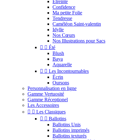
Étreinte
Confidence
Ma petite Folie
Tendresse
Caméléon Saint-valentin
Idylle
Nos Cœurs
Nos Illustrations pour Sacs


Été
Blush
Baya
Aquarelle


Les Incontournables
Écrin
Oursons
Personnalisation en ligne
Gamme Vertuosité
Gamme Réceptionel
Les Accessoires


Les Classiques


Ballotins
Ballotins Unis
Ballotins imprimés
Ballotins texturés