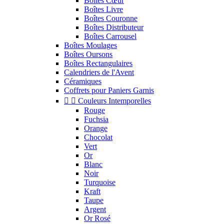
Boîtes Cœur
Boîtes Livre
Boîtes Couronne
Boîtes Distributeur
Boîtes Carrousel
Boîtes Moulages
Boîtes Oursons
Boîtes Rectangulaires
Calendriers de l'Avent
Céramiques
Coffrets pour Paniers Garnis


Couleurs Intemporelles
Rouge
Fuchsia
Orange
Chocolat
Vert
Or
Blanc
Noir
Turquoise
Kraft
Taupe
Argent
Or Rosé