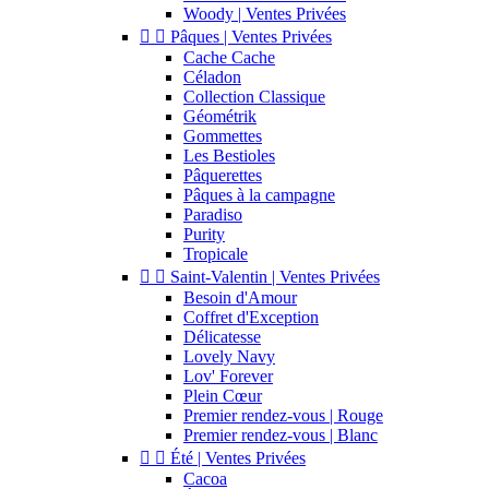
Woody | Ventes Privées


Pâques | Ventes Privées
Cache Cache
Céladon
Collection Classique
Géométrik
Gommettes
Les Bestioles
Pâquerettes
Pâques à la campagne
Paradiso
Purity
Tropicale


Saint-Valentin | Ventes Privées
Besoin d'Amour
Coffret d'Exception
Délicatesse
Lovely Navy
Lov' Forever
Plein Cœur
Premier rendez-vous | Rouge
Premier rendez-vous | Blanc


Été | Ventes Privées
Cacoa