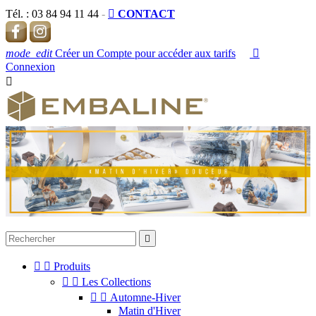
Tél. :
03 84 94 11 44
-

CONTACT
mode_edit
Créer un Compte pour accéder aux tarifs

Connexion




Produits


Les Collections


Automne-Hiver
Matin d'Hiver