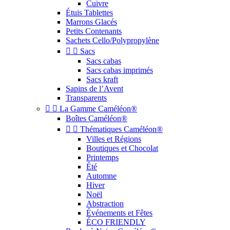
Cuivre
Étuis Tablettes
Marrons Glacés
Petits Contenants
Sachets Cello/Polypropylène


Sacs
Sacs cabas
Sacs cabas imprimés
Sacs kraft
Sapins de l’Avent
Transparents


La Gamme Caméléon®
Boîtes Caméléon®


Thématiques Caméléon®
Villes et Régions
Boutiques et Chocolat
Printemps
Été
Automne
Hiver
Noël
Abstraction
Événements et Fêtes
ÉCO FRIENDLY