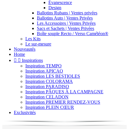
Évanescence
Design
Ballotins Rubans | Ventes privées
Ballotins Auto | Ventes Privées
Les Accessoires | Ventes Privées
Sacs et Sachets | Ventes Privées
Boîte souple Recto / Verso Caméléon®
Les Kits
Le sur-mesure
Nouveautés
Home


Inspirations
Inspiration TEMPO
Inspiration APICAO
Inspiration LES BESTIOLES
Inspiration COLORAMA
Inspiration PARADISO
Inspiration PÂQUES À LA CAMPAGNE
Inspiration CELADON
Inspiration PREMIER RENDEZ-VOUS
Inspiration PLEIN CŒUR
Exclusivités