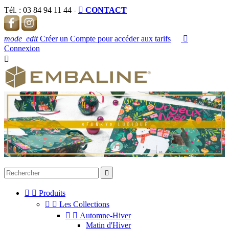
Tél. :
03 84 94 11 44
-

CONTACT
mode_edit
Créer un Compte pour accéder aux tarifs

Connexion




Produits


Les Collections


Automne-Hiver
Matin d'Hiver