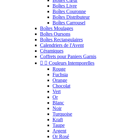
Boîtes Cœur
Boîtes Livre
Boîtes Couronne
Boîtes Distributeur
Boîtes Carrousel
Boîtes Moulages
Boîtes Oursons
Boîtes Rectangulaires
Calendriers de l'Avent
Céramiques
Coffrets pour Paniers Garnis


Couleurs Intemporelles
Rouge
Fuchsia
Orange
Chocolat
Vert
Or
Blanc
Noir
Turquoise
Kraft
Taupe
Argent
Or Rosé