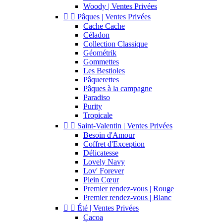
Woody | Ventes Privées


Pâques | Ventes Privées
Cache Cache
Céladon
Collection Classique
Géométrik
Gommettes
Les Bestioles
Pâquerettes
Pâques à la campagne
Paradiso
Purity
Tropicale


Saint-Valentin | Ventes Privées
Besoin d'Amour
Coffret d'Exception
Délicatesse
Lovely Navy
Lov' Forever
Plein Cœur
Premier rendez-vous | Rouge
Premier rendez-vous | Blanc


Été | Ventes Privées
Cacoa