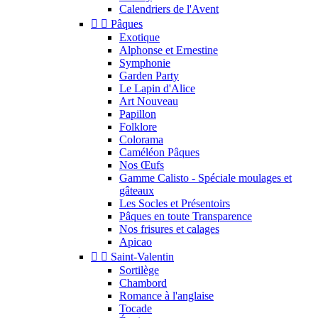
Calendriers de l'Avent


Pâques
Exotique
Alphonse et Ernestine
Symphonie
Garden Party
Le Lapin d'Alice
Art Nouveau
Papillon
Folklore
Colorama
Caméléon Pâques
Nos Œufs
Gamme Calisto - Spéciale moulages et
gâteaux
Les Socles et Présentoirs
Pâques en toute Transparence
Nos frisures et calages
Apicao


Saint-Valentin
Sortilège
Chambord
Romance à l'anglaise
Tocade