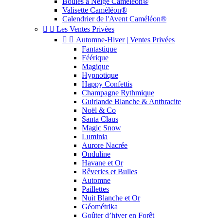
Boules à Neige Caméléon®
Valisette Caméléon®
Calendrier de l'Avent Caméléon®


Les Ventes Privées


Automne-Hiver | Ventes Privées
Fantastique
Féérique
Magique
Hypnotique
Happy Confettis
Champagne Rythmique
Guirlande Blanche & Anthracite
Noël & Co
Santa Claus
Magic Snow
Luminia
Aurore Nacrée
Onduline
Havane et Or
Rêveries et Bulles
Automne
Paillettes
Nuit Blanche et Or
Géométrika
Goûter d’hiver en Forêt