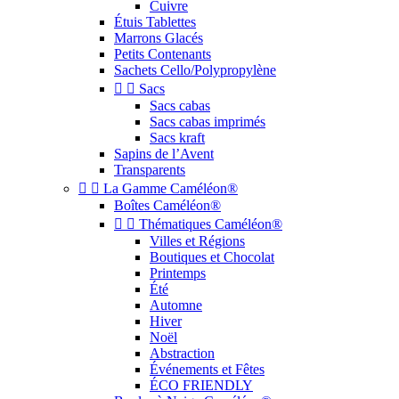
Cuivre
Étuis Tablettes
Marrons Glacés
Petits Contenants
Sachets Cello/Polypropylène


Sacs
Sacs cabas
Sacs cabas imprimés
Sacs kraft
Sapins de l’Avent
Transparents


La Gamme Caméléon®
Boîtes Caméléon®


Thématiques Caméléon®
Villes et Régions
Boutiques et Chocolat
Printemps
Été
Automne
Hiver
Noël
Abstraction
Événements et Fêtes
ÉCO FRIENDLY