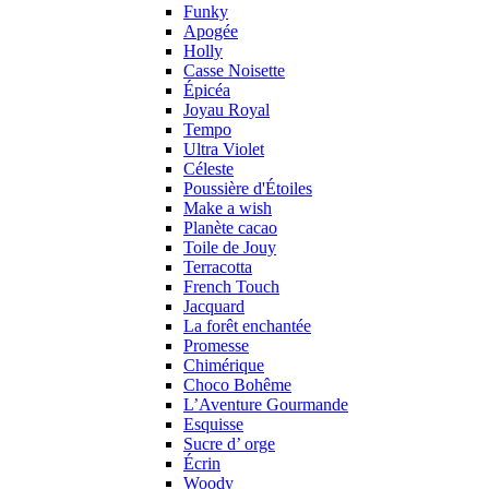
Funky
Apogée
Holly
Casse Noisette
Épicéa
Joyau Royal
Tempo
Ultra Violet
Céleste
Poussière d'Étoiles
Make a wish
Planète cacao
Toile de Jouy
Terracotta
French Touch
Jacquard
La forêt enchantée
Promesse
Chimérique
Choco Bohême
L’Aventure Gourmande
Esquisse
Sucre d’ orge
Écrin
Woody