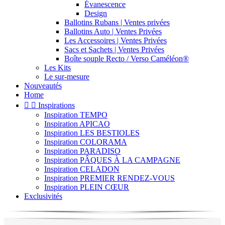
Évanescence
Design
Ballotins Rubans | Ventes privées
Ballotins Auto | Ventes Privées
Les Accessoires | Ventes Privées
Sacs et Sachets | Ventes Privées
Boîte souple Recto / Verso Caméléon®
Les Kits
Le sur-mesure
Nouveautés
Home


Inspirations
Inspiration TEMPO
Inspiration APICAO
Inspiration LES BESTIOLES
Inspiration COLORAMA
Inspiration PARADISO
Inspiration PÂQUES À LA CAMPAGNE
Inspiration CELADON
Inspiration PREMIER RENDEZ-VOUS
Inspiration PLEIN CŒUR
Exclusivités