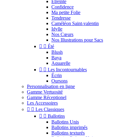
Étreinte
Confidence
Ma petite Folie
Tendresse
Caméléon Saint-valentin
Idylle
Nos Cœurs
Nos Illustrations pour Sacs


Été
Blush
Baya
Aquarelle


Les Incontournables
Écrin
Oursons
Personnalisation en ligne
Gamme Vertuosité
Gamme Réceptionel
Les Accessoires


Les Classiques


Ballotins
Ballotins Unis
Ballotins imprimés
Ballotins texturés