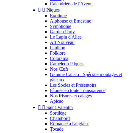
Calendriers de l'Avent


Pâques
Exotique
Alphonse et Ernestine
Symphonie
Garden Party
Le Lapin d'Alice
Art Nouveau
Papillon
Folklore
Colorama
Caméléon Pâques
Nos Œufs
Gamme Calisto - Spéciale moulages et
gâteaux
Les Socles et Présentoirs
Pâques en toute Transparence
Nos frisures et calages
Apicao


Saint-Valentin
Sortilège
Chambord
Romance à l'anglaise
Tocade