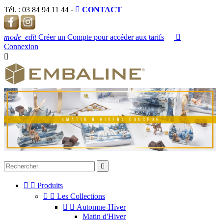
Tél. :
03 84 94 11 44
-

CONTACT
mode_edit
Créer un Compte pour accéder aux tarifs

Connexion




Produits


Les Collections


Automne-Hiver
Matin d'Hiver