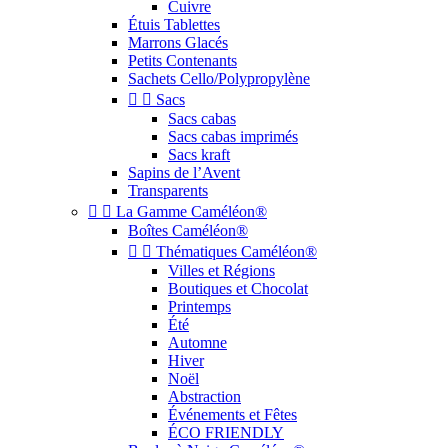
Cuivre
Étuis Tablettes
Marrons Glacés
Petits Contenants
Sachets Cello/Polypropylène


Sacs
Sacs cabas
Sacs cabas imprimés
Sacs kraft
Sapins de l’Avent
Transparents


La Gamme Caméléon®
Boîtes Caméléon®


Thématiques Caméléon®
Villes et Régions
Boutiques et Chocolat
Printemps
Été
Automne
Hiver
Noël
Abstraction
Événements et Fêtes
ÉCO FRIENDLY