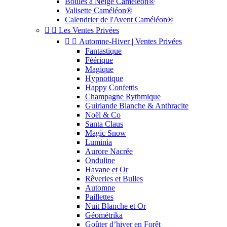
Boules à Neige Caméléon®
Valisette Caméléon®
Calendrier de l'Avent Caméléon®


Les Ventes Privées


Automne-Hiver | Ventes Privées
Fantastique
Féérique
Magique
Hypnotique
Happy Confettis
Champagne Rythmique
Guirlande Blanche & Anthracite
Noël & Co
Santa Claus
Magic Snow
Luminia
Aurore Nacrée
Onduline
Havane et Or
Rêveries et Bulles
Automne
Paillettes
Nuit Blanche et Or
Géométrika
Goûter d’hiver en Forêt