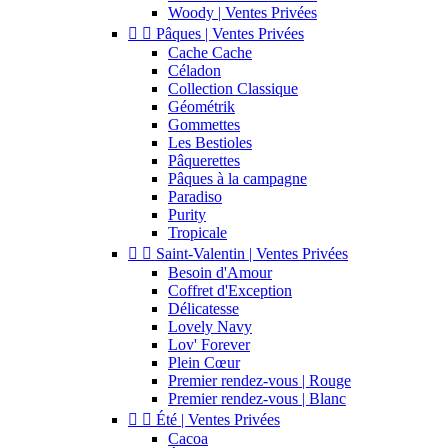
Woody | Ventes Privées


Pâques | Ventes Privées
Cache Cache
Céladon
Collection Classique
Géométrik
Gommettes
Les Bestioles
Pâquerettes
Pâques à la campagne
Paradiso
Purity
Tropicale


Saint-Valentin | Ventes Privées
Besoin d'Amour
Coffret d'Exception
Délicatesse
Lovely Navy
Lov' Forever
Plein Cœur
Premier rendez-vous | Rouge
Premier rendez-vous | Blanc


Été | Ventes Privées
Cacoa