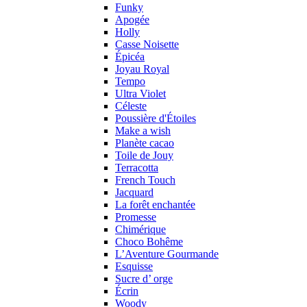
Funky
Apogée
Holly
Casse Noisette
Épicéa
Joyau Royal
Tempo
Ultra Violet
Céleste
Poussière d'Étoiles
Make a wish
Planète cacao
Toile de Jouy
Terracotta
French Touch
Jacquard
La forêt enchantée
Promesse
Chimérique
Choco Bohême
L’Aventure Gourmande
Esquisse
Sucre d’ orge
Écrin
Woody