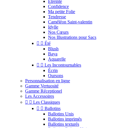
Étreinte
Confidence
Ma petite Folie
Tendresse
Caméléon Saint-valentin
Idylle
Nos Cœurs
Nos Illustrations pour Sacs


Été
Blush
Baya
Aquarelle


Les Incontournables
Écrin
Oursons
Personnalisation en ligne
Gamme Vertuosité
Gamme Réceptionel
Les Accessoires


Les Classiques


Ballotins
Ballotins Unis
Ballotins imprimés
Ballotins texturés