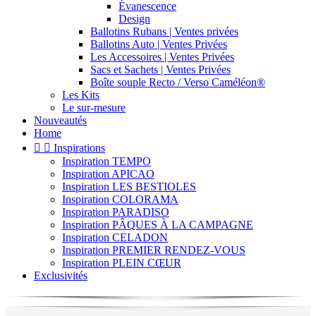
Évanescence
Design
Ballotins Rubans | Ventes privées
Ballotins Auto | Ventes Privées
Les Accessoires | Ventes Privées
Sacs et Sachets | Ventes Privées
Boîte souple Recto / Verso Caméléon®
Les Kits
Le sur-mesure
Nouveautés
Home


Inspirations
Inspiration TEMPO
Inspiration APICAO
Inspiration LES BESTIOLES
Inspiration COLORAMA
Inspiration PARADISO
Inspiration PÂQUES À LA CAMPAGNE
Inspiration CELADON
Inspiration PREMIER RENDEZ-VOUS
Inspiration PLEIN CŒUR
Exclusivités