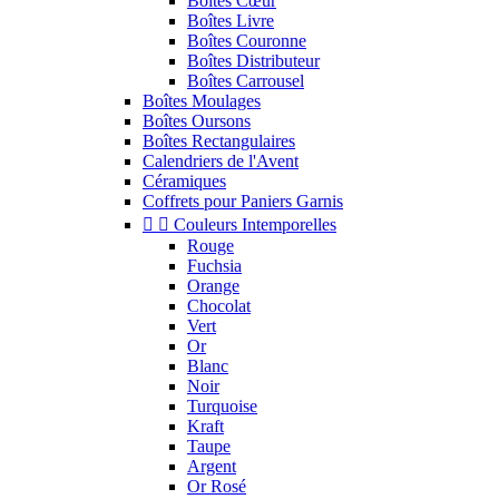
Boîtes Cœur
Boîtes Livre
Boîtes Couronne
Boîtes Distributeur
Boîtes Carrousel
Boîtes Moulages
Boîtes Oursons
Boîtes Rectangulaires
Calendriers de l'Avent
Céramiques
Coffrets pour Paniers Garnis


Couleurs Intemporelles
Rouge
Fuchsia
Orange
Chocolat
Vert
Or
Blanc
Noir
Turquoise
Kraft
Taupe
Argent
Or Rosé