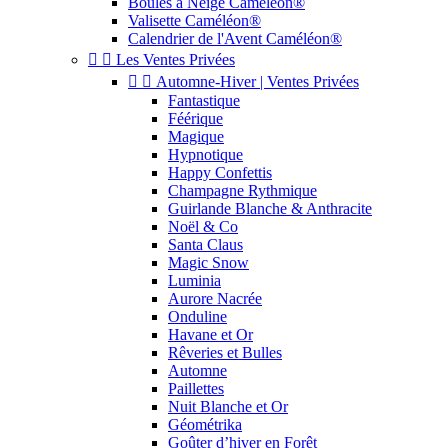
Boules à Neige Caméléon®
Valisette Caméléon®
Calendrier de l'Avent Caméléon®


Les Ventes Privées


Automne-Hiver | Ventes Privées
Fantastique
Féérique
Magique
Hypnotique
Happy Confettis
Champagne Rythmique
Guirlande Blanche & Anthracite
Noël & Co
Santa Claus
Magic Snow
Luminia
Aurore Nacrée
Onduline
Havane et Or
Rêveries et Bulles
Automne
Paillettes
Nuit Blanche et Or
Géométrika
Goûter d’hiver en Forêt