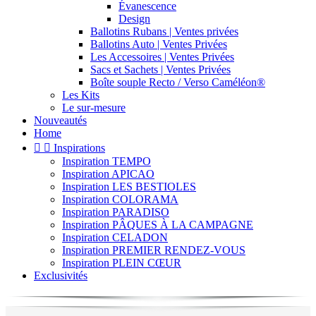
Évanescence
Design
Ballotins Rubans | Ventes privées
Ballotins Auto | Ventes Privées
Les Accessoires | Ventes Privées
Sacs et Sachets | Ventes Privées
Boîte souple Recto / Verso Caméléon®
Les Kits
Le sur-mesure
Nouveautés
Home


Inspirations
Inspiration TEMPO
Inspiration APICAO
Inspiration LES BESTIOLES
Inspiration COLORAMA
Inspiration PARADISO
Inspiration PÂQUES À LA CAMPAGNE
Inspiration CELADON
Inspiration PREMIER RENDEZ-VOUS
Inspiration PLEIN CŒUR
Exclusivités