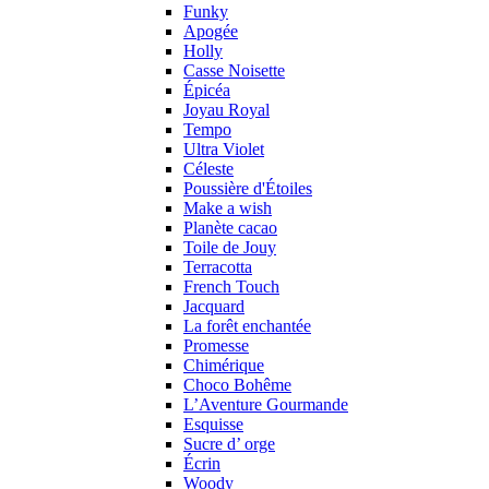
Funky
Apogée
Holly
Casse Noisette
Épicéa
Joyau Royal
Tempo
Ultra Violet
Céleste
Poussière d'Étoiles
Make a wish
Planète cacao
Toile de Jouy
Terracotta
French Touch
Jacquard
La forêt enchantée
Promesse
Chimérique
Choco Bohême
L’Aventure Gourmande
Esquisse
Sucre d’ orge
Écrin
Woody