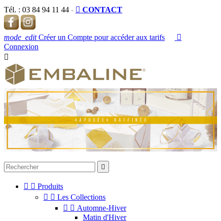
Tél. :
03 84 94 11 44
-

CONTACT
mode_edit
Créer un Compte pour accéder aux tarifs

Connexion




Produits


Les Collections


Automne-Hiver
Matin d'Hiver