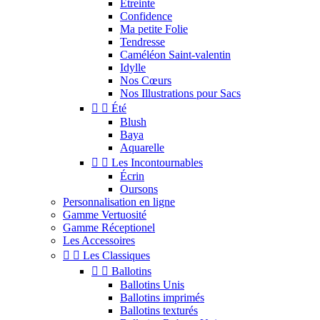
Étreinte
Confidence
Ma petite Folie
Tendresse
Caméléon Saint-valentin
Idylle
Nos Cœurs
Nos Illustrations pour Sacs


Été
Blush
Baya
Aquarelle


Les Incontournables
Écrin
Oursons
Personnalisation en ligne
Gamme Vertuosité
Gamme Réceptionel
Les Accessoires


Les Classiques


Ballotins
Ballotins Unis
Ballotins imprimés
Ballotins texturés