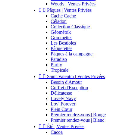
Woody | Ventes Privées


Pâques | Ventes Privées
Cache Cache
Céladon
Collection Classique
Géométrik
Gommettes
Les Bestioles
Pâquerettes
Pâques à la campagne
Paradiso
Purity
Tropicale


Saint-Valentin | Ventes Privées
Besoin d'Amour
Coffret d'Exception
Délicatesse
Lovely Navy
Lov' Forever
Plein Cœur
Premier rendez-vous | Rouge
Premier rendez-vous | Blanc


Été | Ventes Privées
Cacoa