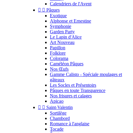
Calendriers de l'Avent


Pâques
Exotique
Alphonse et Ernestine
Symphonie
Garden Party
Le Lapin d'Alice
Art Nouveau
Papillon
Folklore
Colorama
Caméléon Pâques
Nos Œufs
Gamme Calisto - Spéciale moulages et
gâteaux
Les Socles et Présentoirs
Pâques en toute Transparence
Nos frisures et calages
Apicao


Saint-Valentin
Sortilège
Chambord
Romance à l'anglaise
Tocade