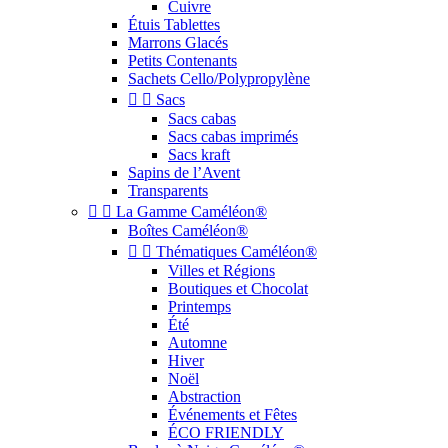
Cuivre
Étuis Tablettes
Marrons Glacés
Petits Contenants
Sachets Cello/Polypropylène


Sacs
Sacs cabas
Sacs cabas imprimés
Sacs kraft
Sapins de l’Avent
Transparents


La Gamme Caméléon®
Boîtes Caméléon®


Thématiques Caméléon®
Villes et Régions
Boutiques et Chocolat
Printemps
Été
Automne
Hiver
Noël
Abstraction
Événements et Fêtes
ÉCO FRIENDLY