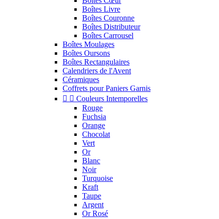
Boîtes Cœur
Boîtes Livre
Boîtes Couronne
Boîtes Distributeur
Boîtes Carrousel
Boîtes Moulages
Boîtes Oursons
Boîtes Rectangulaires
Calendriers de l'Avent
Céramiques
Coffrets pour Paniers Garnis


Couleurs Intemporelles
Rouge
Fuchsia
Orange
Chocolat
Vert
Or
Blanc
Noir
Turquoise
Kraft
Taupe
Argent
Or Rosé