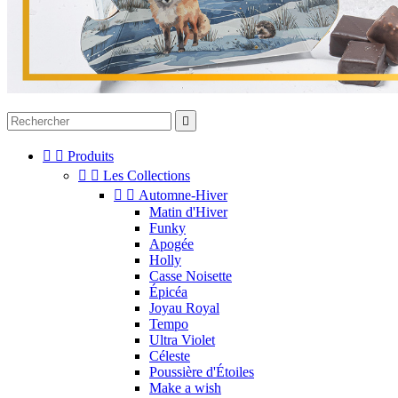



Produits


Les Collections


Automne-Hiver
Matin d'Hiver
Funky
Apogée
Holly
Casse Noisette
Épicéa
Joyau Royal
Tempo
Ultra Violet
Céleste
Poussière d'Étoiles
Make a wish