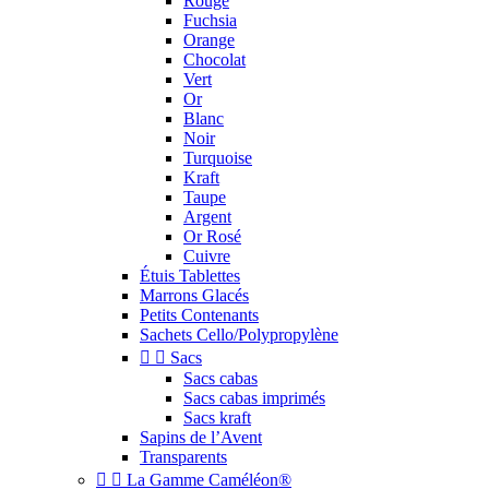
Rouge
Fuchsia
Orange
Chocolat
Vert
Or
Blanc
Noir
Turquoise
Kraft
Taupe
Argent
Or Rosé
Cuivre
Étuis Tablettes
Marrons Glacés
Petits Contenants
Sachets Cello/Polypropylène


Sacs
Sacs cabas
Sacs cabas imprimés
Sacs kraft
Sapins de l’Avent
Transparents


La Gamme Caméléon®