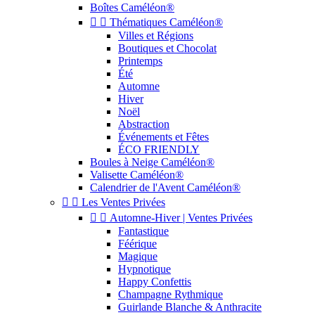
Boîtes Caméléon®


Thématiques Caméléon®
Villes et Régions
Boutiques et Chocolat
Printemps
Été
Automne
Hiver
Noël
Abstraction
Événements et Fêtes
ÉCO FRIENDLY
Boules à Neige Caméléon®
Valisette Caméléon®
Calendrier de l'Avent Caméléon®


Les Ventes Privées


Automne-Hiver | Ventes Privées
Fantastique
Féérique
Magique
Hypnotique
Happy Confettis
Champagne Rythmique
Guirlande Blanche & Anthracite