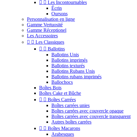


Les Incontournables
Écrin
Oursons
Personnalisation en ligne
Gamme Vertuosité
Gamme Réceptionel
Les Accessoires


Les Classiques


Ballotins
Ballotins Unis
Ballotins imprimés
Ballotins texturés
Ballotins Rubans Unis
Ballotins rubans imprimés
Ballochocs
Boîtes Bois
Boîtes Cake et Bûche


Boîtes Carrées
Boîtes carrées unies
Boîtes carrées avec couvercle opaque
Boîtes carrées avec couvercle transparent
Autres boîtes carrées


Boîtes Macarons
Arabesques