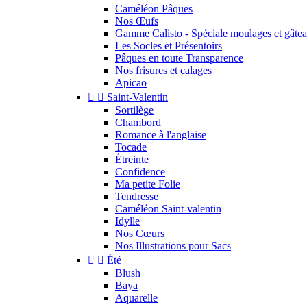
Caméléon Pâques
Nos Œufs
Gamme Calisto - Spéciale moulages et gâte
Les Socles et Présentoirs
Pâques en toute Transparence
Nos frisures et calages
Apicao


Saint-Valentin
Sortilège
Chambord
Romance à l'anglaise
Tocade
Étreinte
Confidence
Ma petite Folie
Tendresse
Caméléon Saint-valentin
Idylle
Nos Cœurs
Nos Illustrations pour Sacs


Été
Blush
Baya
Aquarelle