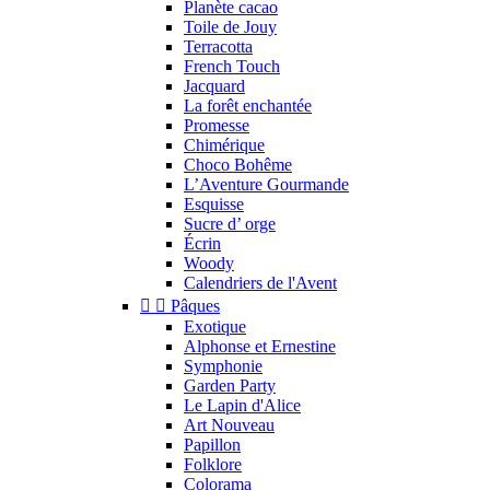
Planète cacao
Toile de Jouy
Terracotta
French Touch
Jacquard
La forêt enchantée
Promesse
Chimérique
Choco Bohême
L’Aventure Gourmande
Esquisse
Sucre d’ orge
Écrin
Woody
Calendriers de l'Avent


Pâques
Exotique
Alphonse et Ernestine
Symphonie
Garden Party
Le Lapin d'Alice
Art Nouveau
Papillon
Folklore
Colorama