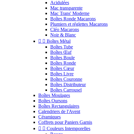
Acidulées
Mac transparente
Mac Trans' Moderne
Boîtes Ronde Macarons
Plumiers et réglettes Macarons
Cléo Macarons
Noir & Blanc


Boîtes Métal
Boîtes Tube
Boîtes Œuf
Boîtes Boule
Boîtes Ronde
Boîtes Cœur
Boîtes Livre
Boîtes Couronne
Boîtes Distributeur
Boîtes Carrousel
Boîtes Moulages
Boîtes Oursons
Boîtes Rectangulaires
Calendriers de l'Avent
Céramiques
Coffrets pour Paniers Garnis


Couleurs Intemporelles