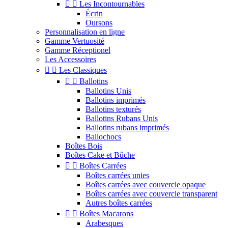


Les Incontournables
Écrin
Oursons
Personnalisation en ligne
Gamme Vertuosité
Gamme Réceptionel
Les Accessoires


Les Classiques


Ballotins
Ballotins Unis
Ballotins imprimés
Ballotins texturés
Ballotins Rubans Unis
Ballotins rubans imprimés
Ballochocs
Boîtes Bois
Boîtes Cake et Bûche


Boîtes Carrées
Boîtes carrées unies
Boîtes carrées avec couvercle opaque
Boîtes carrées avec couvercle transparent
Autres boîtes carrées


Boîtes Macarons
Arabesques