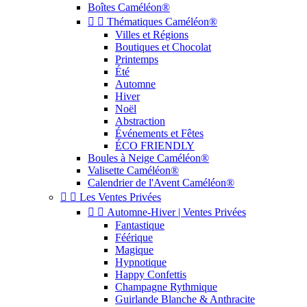
Boîtes Caméléon®


Thématiques Caméléon®
Villes et Régions
Boutiques et Chocolat
Printemps
Été
Automne
Hiver
Noël
Abstraction
Événements et Fêtes
ÉCO FRIENDLY
Boules à Neige Caméléon®
Valisette Caméléon®
Calendrier de l'Avent Caméléon®


Les Ventes Privées


Automne-Hiver | Ventes Privées
Fantastique
Féérique
Magique
Hypnotique
Happy Confettis
Champagne Rythmique
Guirlande Blanche & Anthracite