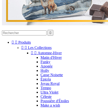



Produits


Les Collections


Automne-Hiver
Matin d'Hiver
Funky
Apogée
Holly
Casse Noisette
Épicéa
Joyau Royal
Tempo
Ultra Violet
Céleste
Poussière d'Étoiles
Make a wish