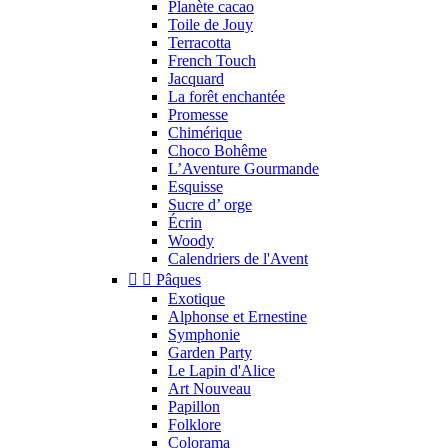
Planète cacao
Toile de Jouy
Terracotta
French Touch
Jacquard
La forêt enchantée
Promesse
Chimérique
Choco Bohême
L’Aventure Gourmande
Esquisse
Sucre d’ orge
Écrin
Woody
Calendriers de l'Avent


Pâques
Exotique
Alphonse et Ernestine
Symphonie
Garden Party
Le Lapin d'Alice
Art Nouveau
Papillon
Folklore
Colorama