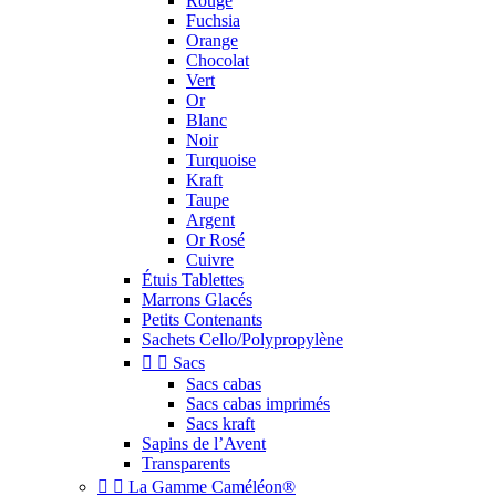
Rouge
Fuchsia
Orange
Chocolat
Vert
Or
Blanc
Noir
Turquoise
Kraft
Taupe
Argent
Or Rosé
Cuivre
Étuis Tablettes
Marrons Glacés
Petits Contenants
Sachets Cello/Polypropylène


Sacs
Sacs cabas
Sacs cabas imprimés
Sacs kraft
Sapins de l’Avent
Transparents


La Gamme Caméléon®