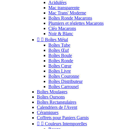
Acidulées
Mac transparente
Mac Trans' Moderne
Boîtes Ronde Macarons
Plumiers et réglettes Macarons
Cléo Macarons
Noir & Blanc


Boîtes Métal
Boîtes Tube
Boîtes Œuf
Boîtes Boule
Boîtes Ronde
Boîtes Cœur
Boîtes Livre
Boîtes Couronne
Boîtes Distributeur
Boîtes Carrousel
Boîtes Moulages
Boîtes Oursons
Boîtes Rectangulaires
Calendriers de l'Avent
Céramiques
Coffrets pour Paniers Garnis


Couleurs Intemporelles