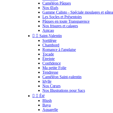
Caméléon Pâques
Nos Œufs
Gamme Calisto - Spéciale moulages et gâte
Les Socles et Présentoirs
Pâques en toute Transparence
Nos frisures et calages
Apicao


Saint-Valentin
Sortilège
Chambord
Romance à l'anglaise
Tocade
Étreinte
Confidence
Ma petite Folie
Tendresse
Caméléon Saint-valentin
Idylle
Nos Cœurs
Nos Illustrations pour Sacs


Été
Blush
Baya
Aquarelle