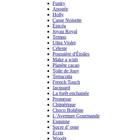
Funky
Apogée
Holly
Casse Noisette
Épicéa
Joyau Royal
Tempo
Ultra Violet
Céleste
Poussière d'Étoiles
Make a wish
Planète cacao
Toile de Jouy
Terracotta
French Touch
Jacquard
La forêt enchantée
Promesse
Chimérique
Choco Bohême
L’Aventure Gourmande
Esquisse
Sucre d’ orge
Écrin
Woody