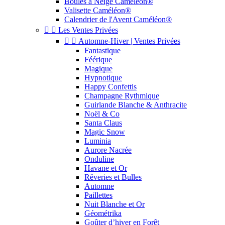
Boules à Neige Caméléon®
Valisette Caméléon®
Calendrier de l'Avent Caméléon®


Les Ventes Privées


Automne-Hiver | Ventes Privées
Fantastique
Féérique
Magique
Hypnotique
Happy Confettis
Champagne Rythmique
Guirlande Blanche & Anthracite
Noël & Co
Santa Claus
Magic Snow
Luminia
Aurore Nacrée
Onduline
Havane et Or
Rêveries et Bulles
Automne
Paillettes
Nuit Blanche et Or
Géométrika
Goûter d’hiver en Forêt