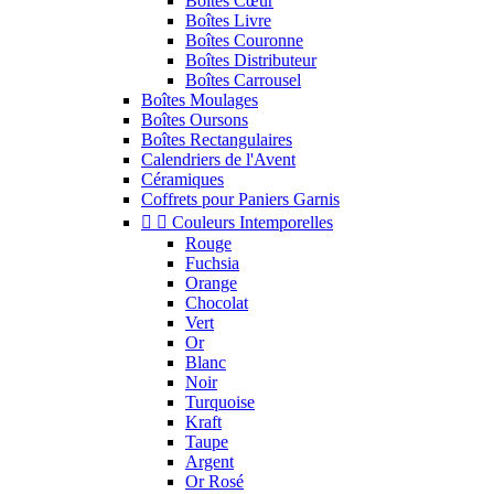
Boîtes Cœur
Boîtes Livre
Boîtes Couronne
Boîtes Distributeur
Boîtes Carrousel
Boîtes Moulages
Boîtes Oursons
Boîtes Rectangulaires
Calendriers de l'Avent
Céramiques
Coffrets pour Paniers Garnis


Couleurs Intemporelles
Rouge
Fuchsia
Orange
Chocolat
Vert
Or
Blanc
Noir
Turquoise
Kraft
Taupe
Argent
Or Rosé