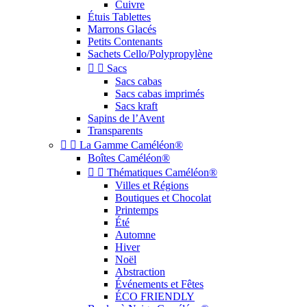
Cuivre
Étuis Tablettes
Marrons Glacés
Petits Contenants
Sachets Cello/Polypropylène


Sacs
Sacs cabas
Sacs cabas imprimés
Sacs kraft
Sapins de l’Avent
Transparents


La Gamme Caméléon®
Boîtes Caméléon®


Thématiques Caméléon®
Villes et Régions
Boutiques et Chocolat
Printemps
Été
Automne
Hiver
Noël
Abstraction
Événements et Fêtes
ÉCO FRIENDLY