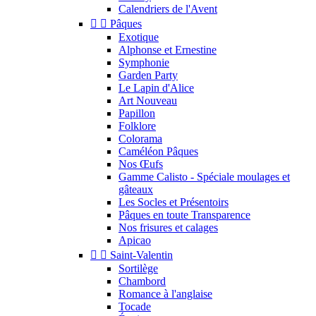
Calendriers de l'Avent


Pâques
Exotique
Alphonse et Ernestine
Symphonie
Garden Party
Le Lapin d'Alice
Art Nouveau
Papillon
Folklore
Colorama
Caméléon Pâques
Nos Œufs
Gamme Calisto - Spéciale moulages et
gâteaux
Les Socles et Présentoirs
Pâques en toute Transparence
Nos frisures et calages
Apicao


Saint-Valentin
Sortilège
Chambord
Romance à l'anglaise
Tocade