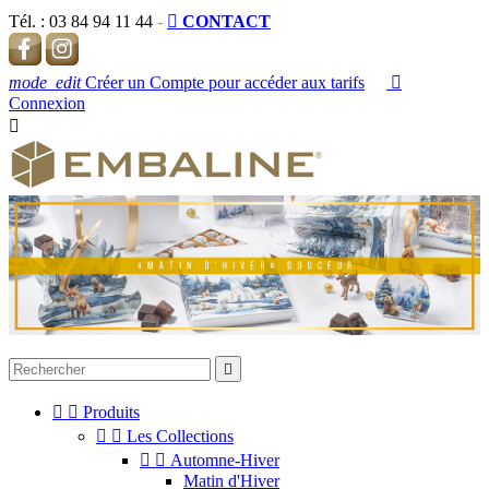
Tél. :
03 84 94 11 44
-

CONTACT
mode_edit
Créer un Compte pour accéder aux tarifs

Connexion




Produits


Les Collections


Automne-Hiver
Matin d'Hiver