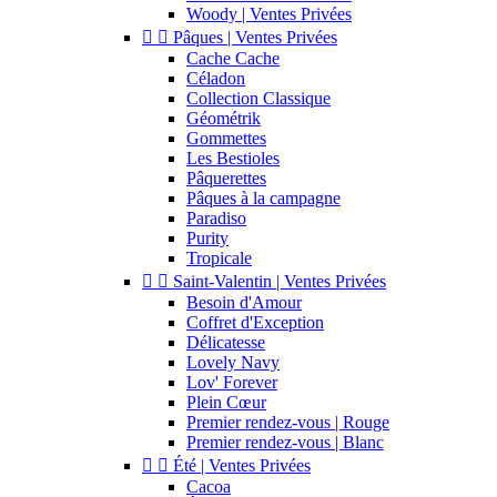
Woody | Ventes Privées


Pâques | Ventes Privées
Cache Cache
Céladon
Collection Classique
Géométrik
Gommettes
Les Bestioles
Pâquerettes
Pâques à la campagne
Paradiso
Purity
Tropicale


Saint-Valentin | Ventes Privées
Besoin d'Amour
Coffret d'Exception
Délicatesse
Lovely Navy
Lov' Forever
Plein Cœur
Premier rendez-vous | Rouge
Premier rendez-vous | Blanc


Été | Ventes Privées
Cacoa