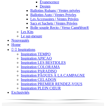
Évanescence
Design
Ballotins Rubans | Ventes privées
Ballotins Auto | Ventes Privées
Les Accessoires | Ventes Privées
Sacs et Sachets | Ventes Privées
Boîte souple Recto / Verso Caméléon®
Les Kits
Le sur-mesure
Nouveautés
Home


Inspirations
Inspiration TEMPO
Inspiration APICAO
Inspiration LES BESTIOLES
Inspiration COLORAMA
Inspiration PARADISO
Inspiration PÂQUES À LA CAMPAGNE
Inspiration CELADON
Inspiration PREMIER RENDEZ-VOUS
Inspiration PLEIN CŒUR
Exclusivités