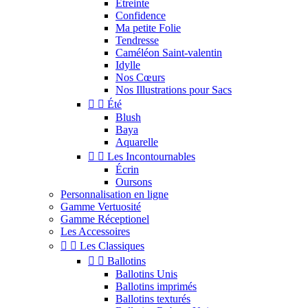
Étreinte
Confidence
Ma petite Folie
Tendresse
Caméléon Saint-valentin
Idylle
Nos Cœurs
Nos Illustrations pour Sacs


Été
Blush
Baya
Aquarelle


Les Incontournables
Écrin
Oursons
Personnalisation en ligne
Gamme Vertuosité
Gamme Réceptionel
Les Accessoires


Les Classiques


Ballotins
Ballotins Unis
Ballotins imprimés
Ballotins texturés