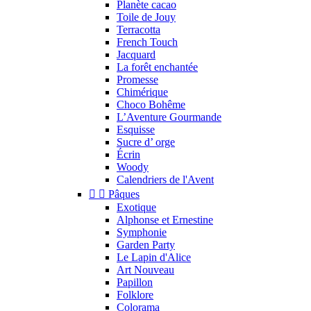
Planète cacao
Toile de Jouy
Terracotta
French Touch
Jacquard
La forêt enchantée
Promesse
Chimérique
Choco Bohême
L’Aventure Gourmande
Esquisse
Sucre d’ orge
Écrin
Woody
Calendriers de l'Avent


Pâques
Exotique
Alphonse et Ernestine
Symphonie
Garden Party
Le Lapin d'Alice
Art Nouveau
Papillon
Folklore
Colorama