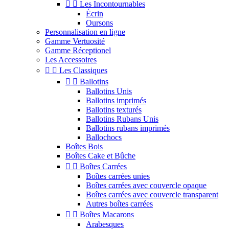


Les Incontournables
Écrin
Oursons
Personnalisation en ligne
Gamme Vertuosité
Gamme Réceptionel
Les Accessoires


Les Classiques


Ballotins
Ballotins Unis
Ballotins imprimés
Ballotins texturés
Ballotins Rubans Unis
Ballotins rubans imprimés
Ballochocs
Boîtes Bois
Boîtes Cake et Bûche


Boîtes Carrées
Boîtes carrées unies
Boîtes carrées avec couvercle opaque
Boîtes carrées avec couvercle transparent
Autres boîtes carrées


Boîtes Macarons
Arabesques