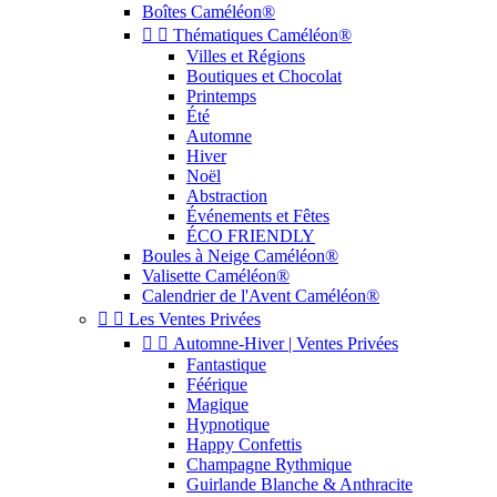
Boîtes Caméléon®


Thématiques Caméléon®
Villes et Régions
Boutiques et Chocolat
Printemps
Été
Automne
Hiver
Noël
Abstraction
Événements et Fêtes
ÉCO FRIENDLY
Boules à Neige Caméléon®
Valisette Caméléon®
Calendrier de l'Avent Caméléon®


Les Ventes Privées


Automne-Hiver | Ventes Privées
Fantastique
Féérique
Magique
Hypnotique
Happy Confettis
Champagne Rythmique
Guirlande Blanche & Anthracite