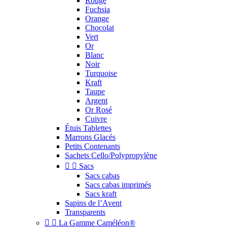
Rouge
Fuchsia
Orange
Chocolat
Vert
Or
Blanc
Noir
Turquoise
Kraft
Taupe
Argent
Or Rosé
Cuivre
Étuis Tablettes
Marrons Glacés
Petits Contenants
Sachets Cello/Polypropylène


Sacs
Sacs cabas
Sacs cabas imprimés
Sacs kraft
Sapins de l’Avent
Transparents


La Gamme Caméléon®