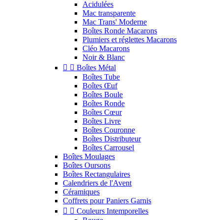
Acidulées
Mac transparente
Mac Trans' Moderne
Boîtes Ronde Macarons
Plumiers et réglettes Macarons
Cléo Macarons
Noir & Blanc


Boîtes Métal
Boîtes Tube
Boîtes Œuf
Boîtes Boule
Boîtes Ronde
Boîtes Cœur
Boîtes Livre
Boîtes Couronne
Boîtes Distributeur
Boîtes Carrousel
Boîtes Moulages
Boîtes Oursons
Boîtes Rectangulaires
Calendriers de l'Avent
Céramiques
Coffrets pour Paniers Garnis


Couleurs Intemporelles