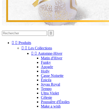



Produits


Les Collections


Automne-Hiver
Matin d'Hiver
Funky
Apogée
Holly
Casse Noisette
Épicéa
Joyau Royal
Tempo
Ultra Violet
Céleste
Poussière d'Étoiles
Make a wish