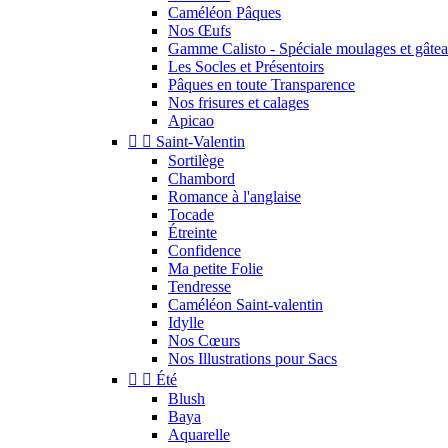
Caméléon Pâques
Nos Œufs
Gamme Calisto - Spéciale moulages et gâte
Les Socles et Présentoirs
Pâques en toute Transparence
Nos frisures et calages
Apicao


Saint-Valentin
Sortilège
Chambord
Romance à l'anglaise
Tocade
Étreinte
Confidence
Ma petite Folie
Tendresse
Caméléon Saint-valentin
Idylle
Nos Cœurs
Nos Illustrations pour Sacs


Été
Blush
Baya
Aquarelle