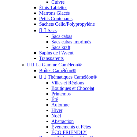
Cuivre
Étuis Tablettes
Marrons Glacés
Petits Contenants
Sachets Cello/Polypropylène


Sacs
Sacs cabas
Sacs cabas imprimés
Sacs kraft
Sapins de l’Avent
Transparents


La Gamme Caméléon®
Boîtes Caméléon®


Thématiques Caméléon®
Villes et Régions
Boutiques et Chocolat
Printemps
Été
Automne
Hiver
Noël
Abstraction
Événements et Fêtes
ÉCO FRIENDLY