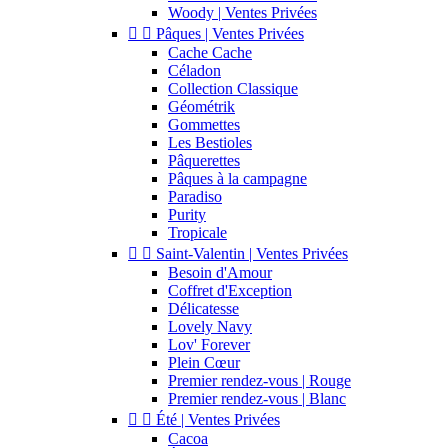
Woody | Ventes Privées


Pâques | Ventes Privées
Cache Cache
Céladon
Collection Classique
Géométrik
Gommettes
Les Bestioles
Pâquerettes
Pâques à la campagne
Paradiso
Purity
Tropicale


Saint-Valentin | Ventes Privées
Besoin d'Amour
Coffret d'Exception
Délicatesse
Lovely Navy
Lov' Forever
Plein Cœur
Premier rendez-vous | Rouge
Premier rendez-vous | Blanc


Été | Ventes Privées
Cacoa