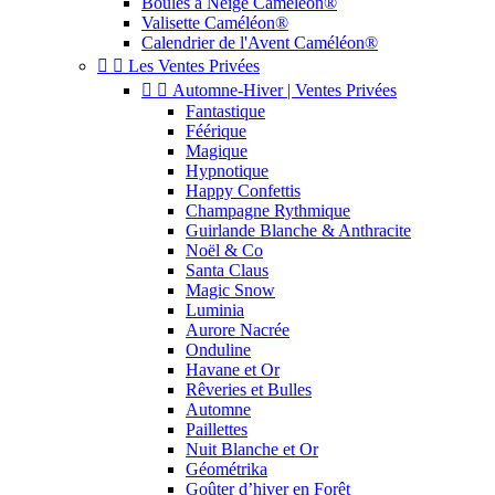
Boules à Neige Caméléon®
Valisette Caméléon®
Calendrier de l'Avent Caméléon®


Les Ventes Privées


Automne-Hiver | Ventes Privées
Fantastique
Féérique
Magique
Hypnotique
Happy Confettis
Champagne Rythmique
Guirlande Blanche & Anthracite
Noël & Co
Santa Claus
Magic Snow
Luminia
Aurore Nacrée
Onduline
Havane et Or
Rêveries et Bulles
Automne
Paillettes
Nuit Blanche et Or
Géométrika
Goûter d’hiver en Forêt