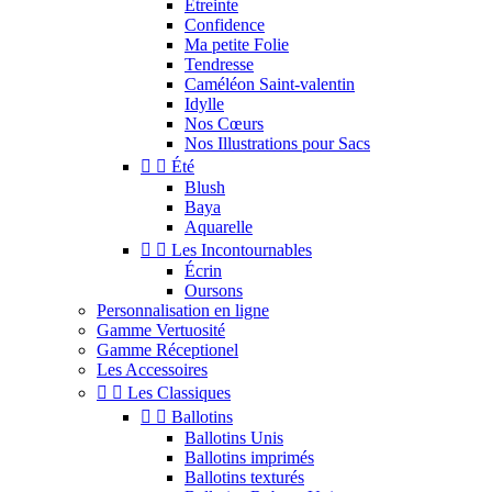
Étreinte
Confidence
Ma petite Folie
Tendresse
Caméléon Saint-valentin
Idylle
Nos Cœurs
Nos Illustrations pour Sacs


Été
Blush
Baya
Aquarelle


Les Incontournables
Écrin
Oursons
Personnalisation en ligne
Gamme Vertuosité
Gamme Réceptionel
Les Accessoires


Les Classiques


Ballotins
Ballotins Unis
Ballotins imprimés
Ballotins texturés