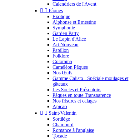
Calendriers de l'Avent


Pâques
Exotique
Alphonse et Ernestine
Symphonie
Garden Party
Le Lapin d'Alice
Art Nouveau
Papillon
Folklore
Colorama
Caméléon Pâques
Nos Œufs
Gamme Calisto - Spéciale moulages et
gâteaux
Les Socles et Présentoirs
Pâques en toute Transparence
Nos frisures et calages
Apicao


Saint-Valentin
Sortilège
Chambord
Romance à l'anglaise
Tocade