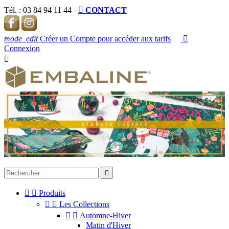
Tél. :
03 84 94 11 44
-

CONTACT
mode_edit
Créer un Compte pour accéder aux tarifs

Connexion




Produits


Les Collections


Automne-Hiver
Matin d'Hiver