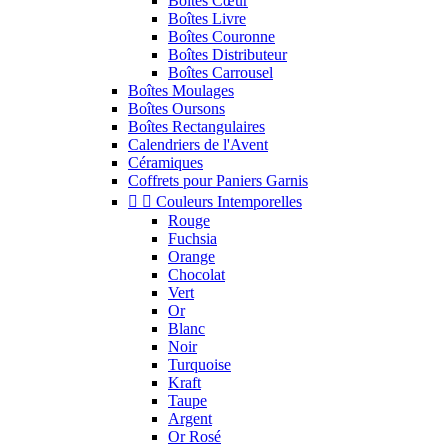
Boîtes Cœur
Boîtes Livre
Boîtes Couronne
Boîtes Distributeur
Boîtes Carrousel
Boîtes Moulages
Boîtes Oursons
Boîtes Rectangulaires
Calendriers de l'Avent
Céramiques
Coffrets pour Paniers Garnis


Couleurs Intemporelles
Rouge
Fuchsia
Orange
Chocolat
Vert
Or
Blanc
Noir
Turquoise
Kraft
Taupe
Argent
Or Rosé