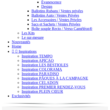
Évanescence
Design
Ballotins Rubans | Ventes privées
Ballotins Auto | Ventes Privées
Les Accessoires | Ventes Privées
Sacs et Sachets | Ventes Privées
Boîte souple Recto / Verso Caméléon®
Les Kits
Le sur-mesure
Nouveautés
Home


Inspirations
Inspiration TEMPO
Inspiration APICAO
Inspiration LES BESTIOLES
Inspiration COLORAMA
Inspiration PARADISO
Inspiration PÂQUES À LA CAMPAGNE
Inspiration CELADON
Inspiration PREMIER RENDEZ-VOUS
Inspiration PLEIN CŒUR
Exclusivités