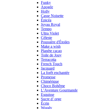
Funky
Apogée
Holly
Casse Noisette
Épicéa
Joyau Royal
Tempo
Ultra Violet
Céleste
Poussière d'Étoiles
Make a wish
Planète cacao
Toile de Jouy
Terracotta
French Touch
Jacquard
La forêt enchantée
Promesse
Chimérique
Choco Bohême
L’Aventure Gourmande
Esquisse
Sucre d’ orge
Écrin
Woody